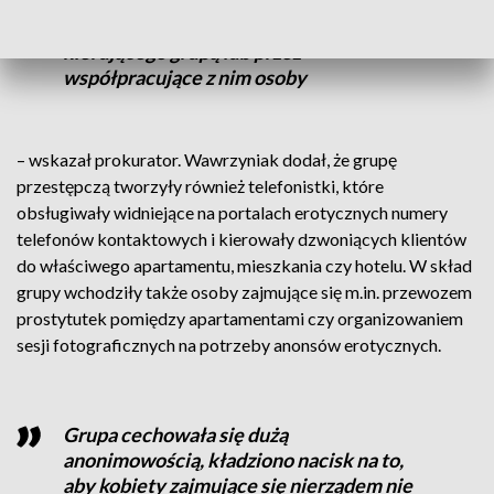
Pieniądze zarobione na nierządzie
inkasowane były bezpośrednio przez
kierującego grupą lub przez
współpracujące z nim osoby
– wskazał prokurator. Wawrzyniak dodał, że grupę
przestępczą tworzyły również telefonistki, które
obsługiwały widniejące na portalach erotycznych numery
telefonów kontaktowych i kierowały dzwoniących klientów
do właściwego apartamentu, mieszkania czy hotelu. W skład
grupy wchodziły także osoby zajmujące się m.in. przewozem
prostytutek pomiędzy apartamentami czy organizowaniem
sesji fotograficznych na potrzeby anonsów erotycznych.
Grupa cechowała się dużą
anonimowością, kładziono nacisk na to,
aby kobiety zajmujące się nierządem nie