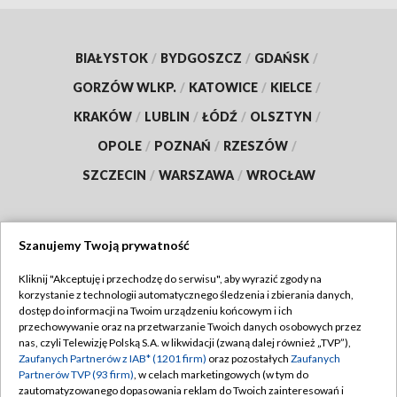
BIAŁYSTOK
/
BYDGOSZCZ
/
GDAŃSK
/
GORZÓW WLKP.
/
KATOWICE
/
KIELCE
/
KRAKÓW
/
LUBLIN
/
ŁÓDŹ
/
OLSZTYN
/
OPOLE
/
POZNAŃ
/
RZESZÓW
/
SZCZECIN
/
WARSZAWA
/
WROCŁAW
Szanujemy Twoją prywatność
Dołącz do nas:
Kliknij "Akceptuję i przechodzę do serwisu", aby wyrazić zgody na
korzystanie z technologii automatycznego śledzenia i zbierania danych,
TVP
dostęp do informacji na Twoim urządzeniu końcowym i ich
Abonament TVP
przechowywanie oraz na przetwarzanie Twoich danych osobowych przez
Regulamin TVP
nas, czyli Telewizję Polską S.A. w likwidacji (zwaną dalej również „TVP”),
Emisja w TVP
Polityka prywatności
Zaufanych Partnerów z IAB* (1201 firm)
oraz pozostałych
Zaufanych
Partnerów TVP (93 firm)
, w celach marketingowych (w tym do
Centrum informacji TVP
Moje zgody
zautomatyzowanego dopasowania reklam do Twoich zainteresowań i