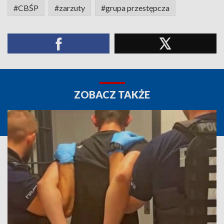
#CBŚP
#zarzuty
#grupa przestępcza
ZOBACZ TAKŻE