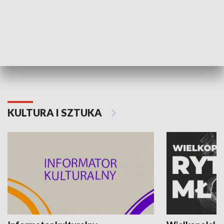
70. rocznica Powstania
Narodowy Dzi
Poznańskiego Czerwca 1956 roku
Powstania Wi
KULTURA I SZTUKA