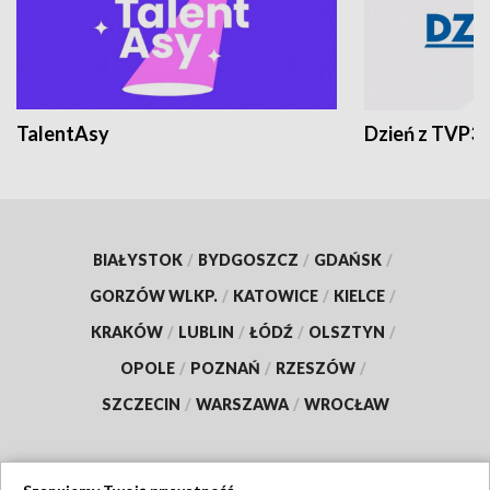
TalentAsy
Dzień z TVP3
BIAŁYSTOK
/
BYDGOSZCZ
/
GDAŃSK
/
GORZÓW WLKP.
/
KATOWICE
/
KIELCE
/
KRAKÓW
/
LUBLIN
/
ŁÓDŹ
/
OLSZTYN
/
OPOLE
/
POZNAŃ
/
RZESZÓW
/
SZCZECIN
/
WARSZAWA
/
WROCŁAW