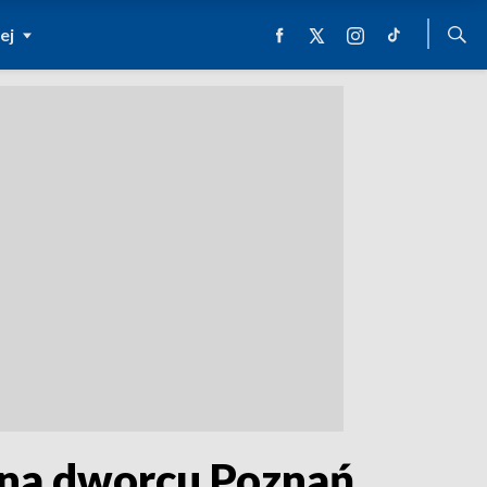
ej
 na dworcu Poznań