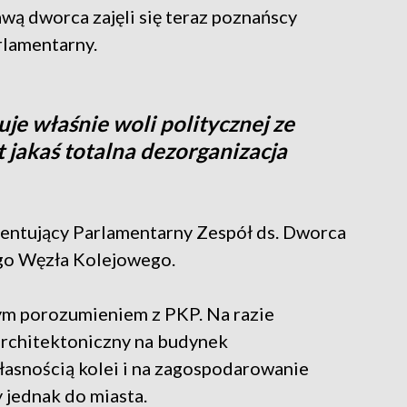
awą dworca zajęli się teraz poznańscy
rlamentarny.
uje właśnie woli politycznej ze
st jakaś totalna dezorganizacja
entujący Parlamentarny Zespół ds. Dworca
go Węzła Kolejowego.
łym porozumieniem z PKP. Na razie
architektoniczny na budynek
łasnością kolei i na zagospodarowanie
 jednak do miasta.