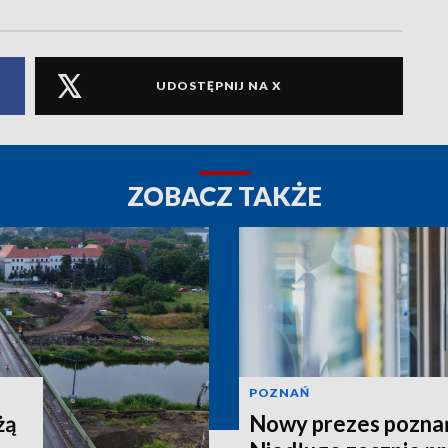
UDOSTĘPNIJ NA X
ZOBACZ TAKŻE
POZNAŃ
żą
Nowy prezes poznań