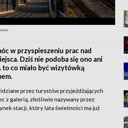
łówny
óc w przyspieszeniu prac nad
ejsca. Dziś nie podoba się ono ani
 to co miało być wizytówką
mem.
idziane przez turystów przyjeżdżających
c z galerią, złośliwie nazywany przez
ek stacji, który lata świetności ma już