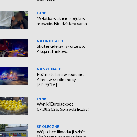
INNE
19-latka wakacje spędzi w
areszcie. Nie działała sama
NA DROGACH
Skuter uderzył w drzewo.
Akcja ratunkowa
NA SYGNALE
Pożar stolarni w regionie.
Alarm w środku nocy
[ZDJĘCIA]
INNE
Wyniki Eurojackpot
07.08.2026. Sprawdź liczby!
SPOŁECZNE
Wójt chce likwidacji szkół.
Ministerstwo powiedziało