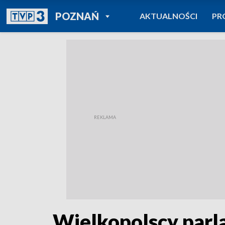
POWRÓT DO
POZNAŃ
AKTUALNOŚCI
PR
TVP REGIONY
Wielkopolscy parl