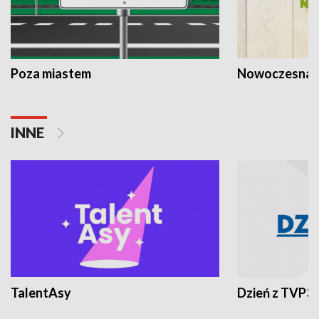
Poza miastem
Nowoczesna 
INNE
TalentAsy
Dzień z TVP3