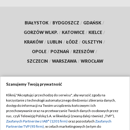
BIAŁYSTOK
/
BYDGOSZCZ
/
GDAŃSK
/
GORZÓW WLKP.
/
KATOWICE
/
KIELCE
/
KRAKÓW
/
LUBLIN
/
ŁÓDŹ
/
OLSZTYN
/
OPOLE
/
POZNAŃ
/
RZESZÓW
/
SZCZECIN
/
WARSZAWA
/
WROCŁAW
Szanujemy Twoją prywatność
Dołącz do nas:
Kliknij "Akceptuję i przechodzę do serwisu", aby wyrazić zgody na
korzystanie z technologii automatycznego śledzenia i zbierania danych,
TVP
dostęp do informacji na Twoim urządzeniu końcowym i ich
Abonament TVP
przechowywanie oraz na przetwarzanie Twoich danych osobowych przez
Regulamin TVP
nas, czyli Telewizję Polską S.A. w likwidacji (zwaną dalej również „TVP”),
Emisja w TVP
Zaufanych Partnerów z IAB* (1201 firm)
oraz pozostałych
Zaufanych
Polityka prywatności
Partnerów TVP (93 firm)
, w celach marketingowych (w tym do
Centrum informacji TVP