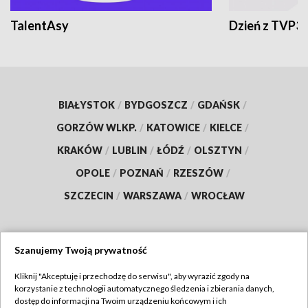
TalentAsy
Dzień z TVP3
BIAŁYSTOK
/
BYDGOSZCZ
/
GDAŃSK
/
GORZÓW WLKP.
/
KATOWICE
/
KIELCE
/
KRAKÓW
/
LUBLIN
/
ŁÓDŹ
/
OLSZTYN
/
OPOLE
/
POZNAŃ
/
RZESZÓW
/
SZCZECIN
/
WARSZAWA
/
WROCŁAW
Szanujemy Twoją prywatność
Dołącz do nas:
Kliknij "Akceptuję i przechodzę do serwisu", aby wyrazić zgody na
korzystanie z technologii automatycznego śledzenia i zbierania danych,
TVP
dostęp do informacji na Twoim urządzeniu końcowym i ich