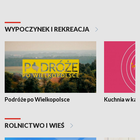
WYPOCZYNEK I REKREACJA
Podróże po Wielkopolsce
Kuchnia w ka
ROLNICTWO I WIEŚ