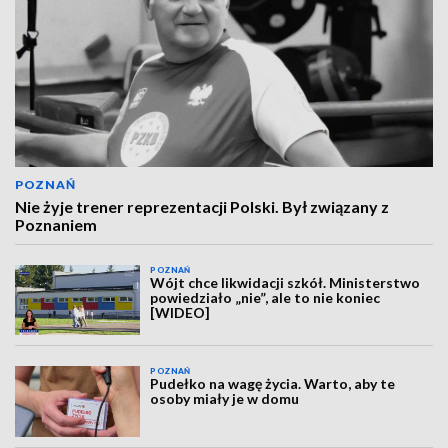
POZNAŃ
Nie żyje trener reprezentacji Polski. Był związany z
Poznaniem
POZNAŃ
Wójt chce likwidacji szkół. Ministerstwo
powiedziało „nie”, ale to nie koniec
[WIDEO]
POZNAŃ
Pudełko na wagę życia. Warto, aby te
osoby miały je w domu