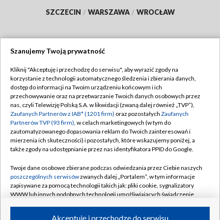
SZCZECIN
/
WARSZAWA
/
WROCŁAW
Szanujemy Twoją prywatność
Dołącz do nas:
Kliknij "Akceptuję i przechodzę do serwisu", aby wyrazić zgody na
korzystanie z technologii automatycznego śledzenia i zbierania danych,
TVP
dostęp do informacji na Twoim urządzeniu końcowym i ich
Abonament TVP
przechowywanie oraz na przetwarzanie Twoich danych osobowych przez
Regulamin TVP
nas, czyli Telewizję Polską S.A. w likwidacji (zwaną dalej również „TVP”),
Emisja w TVP
Polityka prywatności
Zaufanych Partnerów z IAB* (1201 firm)
oraz pozostałych
Zaufanych
Partnerów TVP (93 firm)
, w celach marketingowych (w tym do
Centrum informacji TVP
Moje zgody
zautomatyzowanego dopasowania reklam do Twoich zainteresowań i
mierzenia ich skuteczności) i pozostałych, które wskazujemy poniżej, a
Naziemna Telewizja Cyfrowa
Pomoc
także zgody na udostępnianie przez nas identyfikatora PPID do Google.
Sklep TVP
Biuro reklamy
Twoje dane osobowe zbierane podczas odwiedzania przez Ciebie naszych
Rada Programowa
Kontakt
poszczególnych serwisów
zwanych dalej „Portalem”, w tym informacje
zapisywane za pomocą technologii takich jak: pliki cookie, sygnalizatory
System NOS
WWW lub innych podobnych technologii umożliwiających świadczenie
dopasowanych i bezpiecznych usług, personalizację treści oraz reklam,
Informacje o nadawcy
Kanały
udostępnianie funkcji mediów społecznościowych oraz analizowanie
Akceptuję i przechodzę do serwisu