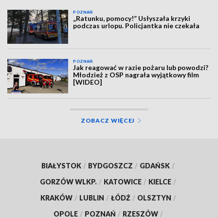
POZNAŃ
„Ratunku, pomocy!” Usłyszała krzyki
podczas urlopu. Policjantka nie czekała
POZNAŃ
Jak reagować w razie pożaru lub powodzi?
Młodzież z OSP nagrała wyjątkowy film
[WIDEO]
ZOBACZ WIĘCEJ
BIAŁYSTOK
/
BYDGOSZCZ
/
GDAŃSK
/
GORZÓW WLKP.
/
KATOWICE
/
KIELCE
/
KRAKÓW
/
LUBLIN
/
ŁÓDŹ
/
OLSZTYN
/
OPOLE
/
POZNAŃ
/
RZESZÓW
/