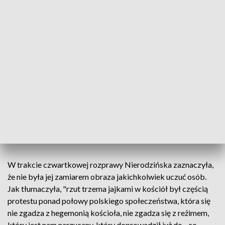
Sędzia podkreślił również, że "oskarżona to osoba
wykształcona, żyjąca w tym społeczeństwie od urodzenia;
doskonale zdaje sobie sprawę, że dla przeciętnego katolika
takie działanie będzie działaniem, które zostanie
potraktowane jako działanie znieważające, poniżające".
Dodał, że "rzucając tymi jajami w te drzwi kościoła,
oskarżona - powstaje pytanie: przeciw czemu protestowała?
Przeciwko słowom abp Gądeckiego? No myślę, że abp
Gądecki nawet nie zwróciłby uwagi na takie działanie (...)
takie działanie nie zostałoby przez Kościół jako instytucję
zauważone".
W trakcie czwartkowej rozprawy Nierodzińska zaznaczyła,
że nie była jej zamiarem obraza jakichkolwiek uczuć osób.
Jak tłumaczyła, "rzut trzema jajkami w kościół był częścią
protestu ponad połowy polskiego społeczeństwa, która się
nie zgadza z hegemonią kościoła, nie zgadza się z reżimem,
który jest nam narzucany, który doprowadził już do - co