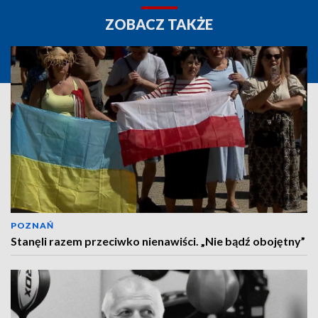
ZOBACZ TAKŻE
POZNAŃ
Stanęli razem przeciwko nienawiści. „Nie bądź obojętny”