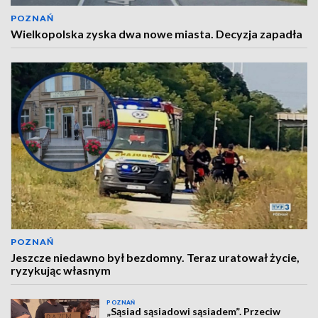
POZNAŃ
Wielkopolska zyska dwa nowe miasta. Decyzja zapadła
POZNAŃ
Jeszcze niedawno był bezdomny. Teraz uratował życie,
ryzykując własnym
POZNAŃ
„Sąsiad sąsiadowi sąsiadem”. Przeciw