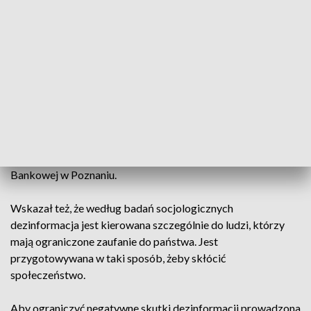
m.in. rosyjskie służby.
W memach też można przemycić pewną
dezinformację. To jest teoretycznie coś,
co się obśmieje (…), ale to jednak jest
budowanie pewnej narracji
– zwrócił uwagę Tomasz Izydorczyk z Wyższej Szkoły
Bankowej w Poznaniu.
Wskazał też, że według badań socjologicznych
dezinformacja jest kierowana szczególnie do ludzi, którzy
mają ograniczone zaufanie do państwa. Jest
przygotowywana w taki sposób, żeby skłócić
społeczeństwo.
Aby ograniczyć negatywne skutki dezinformacji prowadzona