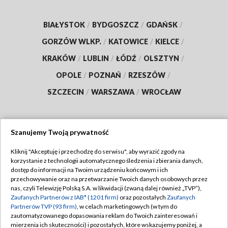
BIAŁYSTOK
/
BYDGOSZCZ
/
GDAŃSK
/
GORZÓW WLKP.
/
KATOWICE
/
KIELCE
/
KRAKÓW
/
LUBLIN
/
ŁÓDŹ
/
OLSZTYN
/
OPOLE
/
POZNAŃ
/
RZESZÓW
/
SZCZECIN
/
WARSZAWA
/
WROCŁAW
Szanujemy Twoją prywatność
Dołącz do nas:
Kliknij "Akceptuję i przechodzę do serwisu", aby wyrazić zgody na
korzystanie z technologii automatycznego śledzenia i zbierania danych,
TVP
dostęp do informacji na Twoim urządzeniu końcowym i ich
Abonament TVP
przechowywanie oraz na przetwarzanie Twoich danych osobowych przez
Regulamin TVP
nas, czyli Telewizję Polską S.A. w likwidacji (zwaną dalej również „TVP”),
Emisja w TVP
Polityka prywatności
Zaufanych Partnerów z IAB* (1201 firm)
oraz pozostałych
Zaufanych
Partnerów TVP (93 firm)
, w celach marketingowych (w tym do
Centrum informacji TVP
Moje zgody
zautomatyzowanego dopasowania reklam do Twoich zainteresowań i
mierzenia ich skuteczności) i pozostałych, które wskazujemy poniżej, a