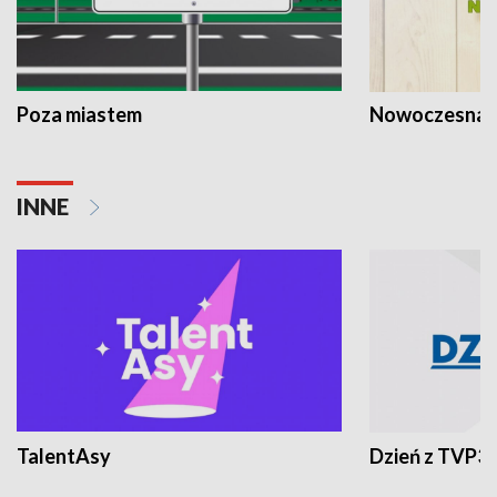
Poza miastem
Nowoczesna 
INNE
TalentAsy
Dzień z TVP3