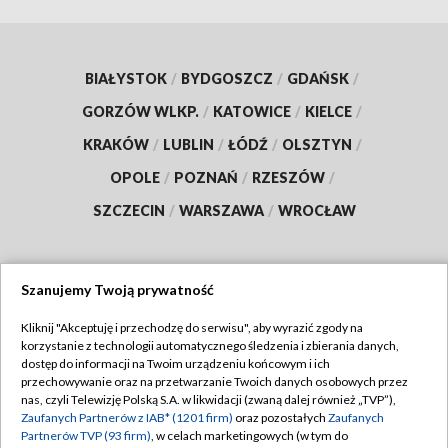
BIAŁYSTOK
/
BYDGOSZCZ
/
GDAŃSK
/
GORZÓW WLKP.
/
KATOWICE
/
KIELCE
/
KRAKÓW
/
LUBLIN
/
ŁÓDŹ
/
OLSZTYN
/
OPOLE
/
POZNAŃ
/
RZESZÓW
/
SZCZECIN
/
WARSZAWA
/
WROCŁAW
Szanujemy Twoją prywatność
Dołącz do nas:
Kliknij "Akceptuję i przechodzę do serwisu", aby wyrazić zgody na
korzystanie z technologii automatycznego śledzenia i zbierania danych,
TVP
dostęp do informacji na Twoim urządzeniu końcowym i ich
Abonament TVP
przechowywanie oraz na przetwarzanie Twoich danych osobowych przez
Regulamin TVP
nas, czyli Telewizję Polską S.A. w likwidacji (zwaną dalej również „TVP”),
Emisja w TVP
Zaufanych Partnerów z IAB* (1201 firm)
oraz pozostałych
Zaufanych
Polityka prywatności
Partnerów TVP (93 firm)
, w celach marketingowych (w tym do
Centrum informacji TVP