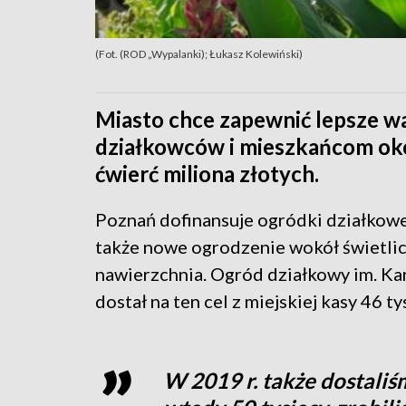
(Fot. (ROD „Wypalanki); Łukasz Kolewiński)
Miasto chce zapewnić lepsze w
działkowców i mieszkańcom oko
ćwierć miliona złotych.
Poznań dofinansuje ogródki działkowe
także nowe ogrodzenie wokół świetlicy
nawierzchnia. Ogród działkowy im. K
dostał na ten cel z miejskiej kasy 46 ty
W 2019 r. także dostaliś