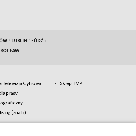
KÓW
/
LUBLIN
/
ŁÓDŹ
/
ROCŁAW
 Telewizja Cyfrowa
Sklep TVP
la prasy
tograficzny
sing (znaki)