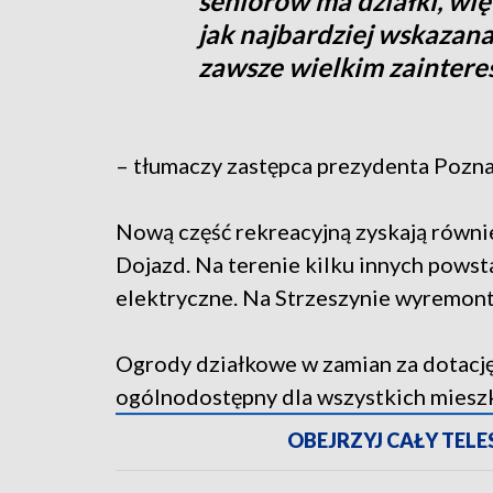
seniorów ma działki, wię
jak najbardziej wskazana
zawsze wielkim zainter
– tłumaczy zastępca prezydenta Poznan
Nową część rekreacyjną zyskają równi
Dojazd. Na terenie kilku innych pows
elektryczne. Na Strzeszynie wyremon
Ogrody działkowe w zamian za dotację 
ogólnodostępny dla wszystkich miesz
OBEJRZYJ CAŁY TELESK