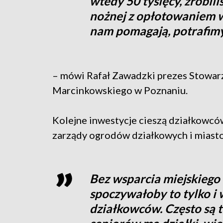
wtedy 50 tysięcy, zrobil
nożnej z opłotowaniem w
nam pomagają, potrafimy
– mówi Rafał Zawadzki prezes Stowar
Marcinkowskiego w Poznaniu.
Kolejne inwestycje cieszą działkowcó
zarządy ogrodów działkowych i miasto
Bez wsparcia miejskiego a
spoczywałoby to tylko i 
działkowców. Często są 