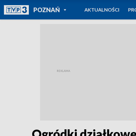
POWRÓT DO
POZNAŃ
AKTUALNOŚCI
PR
TVP REGIONY
Ogródki działkowe