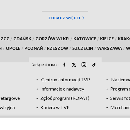
ZOBACZ WIĘCEJ
SZCZ
/
GDAŃSK
/
GORZÓW WLKP.
/
KATOWICE
/
KIELCE
/
KRA
N
/
OPOLE
/
POZNAŃ
/
RZESZÓW
/
SZCZECIN
/
WARSZAWA
/
W
Dołącz do nas:
Centrum informacji TVP
Naziemna
Informacje o nadawcy
Program d
zetargowe
Zgłoś program (ROPAT)
Serwis fo
wizyjna
Kariera w TVP
Merchandi