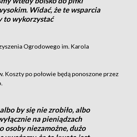
iśmy wtedy boisko do piłki
ysokim. Widać, że te wsparcia
 to wykorzystać
zyszenia Ogrodowego im. Karola
w. Koszty po połowie będą ponoszone przez
.
lbo by się nie zrobiło, albo
wyłącznie na pieniądzach
to osoby niezamożne, dużo