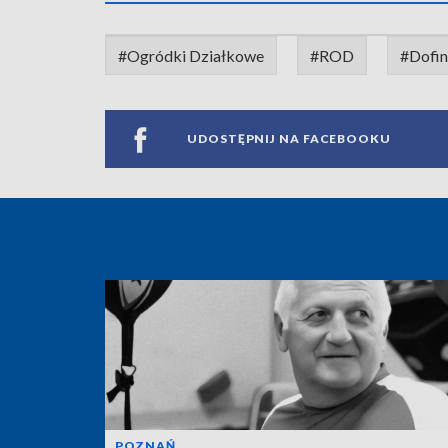
#Ogródki Działkowe
#ROD
#Dofin
UDOSTĘPNIJ NA FACEBOOKU
POZNAŃ