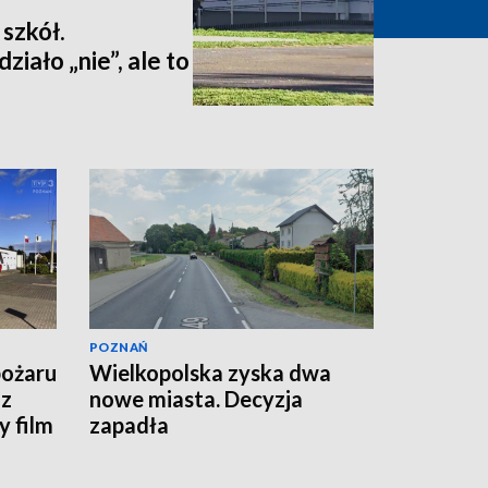
 szkół.
iało „nie”, ale to
POZNAŃ
pożaru
Wielkopolska zyska dwa
 z
nowe miasta. Decyzja
 film
zapadła