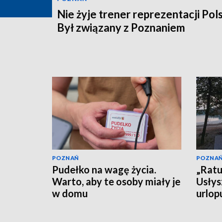
Nie żyje trener reprezentacji Pols
Był związany z Poznaniem
POZNAŃ
POZNA
Pudełko na wagę życia.
„Ratu
Warto, aby te osoby miały je
Usłys
w domu
urlop
czeka