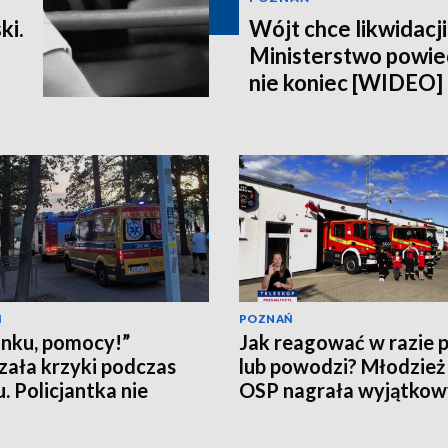
ki.
Wójt chce likwidacji
Ministerstwo powiedz
nie koniec [WIDEO]
Ń
POZNAŃ
nku, pomocy!”
Jak reagować w razie 
zała krzyki podczas
lub powodzi? Młodzież
u. Policjantka nie
OSP nagrała wyjątkowy
ła
[WIDEO]