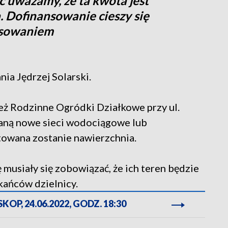
c uważamy, że ta kwota jest
. Dofinansowanie cieszy się
esowaniem
ia Jędrzej Solarski.
eż Rodzinne Ogródki Działkowe przy ul.
taną nowe sieci wodociągowe lub
towana zostanie nawierzchnia.
musiały się zobowiązać, że ich teren będzie
kańców dzielnicy.
OP, 24.06.2022, GODZ. 18:30