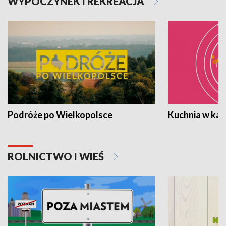
WYPOCZYNEK I REKREACJA
Podróże po Wielkopolsce
Kuchnia w ka
ROLNICTWO I WIEŚ