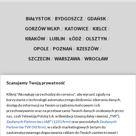
BIAŁYSTOK
/
BYDGOSZCZ
/
GDAŃSK
/
GORZÓW WLKP.
/
KATOWICE
/
KIELCE
/
KRAKÓW
/
LUBLIN
/
ŁÓDŹ
/
OLSZTYN
/
OPOLE
/
POZNAŃ
/
RZESZÓW
/
SZCZECIN
/
WARSZAWA
/
WROCŁAW
Szanujemy Twoją prywatność
Dołącz do nas:
Kliknij "Akceptuję i przechodzę do serwisu", aby wyrazić zgody na
korzystanie z technologii automatycznego śledzenia i zbierania danych,
TVP
dostęp do informacji na Twoim urządzeniu końcowym i ich
Abonament TVP
przechowywanie oraz na przetwarzanie Twoich danych osobowych przez
Regulamin TVP
nas, czyli Telewizję Polską S.A. w likwidacji (zwaną dalej również „TVP”),
Emisja w TVP
Zaufanych Partnerów z IAB* (1201 firm)
oraz pozostałych
Zaufanych
Polityka prywatności
Partnerów TVP (93 firm)
, w celach marketingowych (w tym do
Centrum informacji TVP
Moje zgody
zautomatyzowanego dopasowania reklam do Twoich zainteresowań i