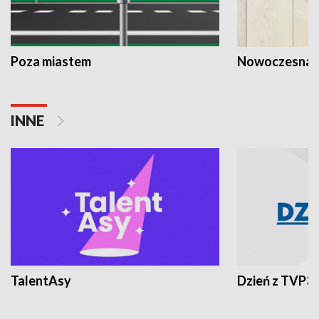
Poza miastem
Nowoczesna 
INNE
TalentAsy
Dzień z TVP3