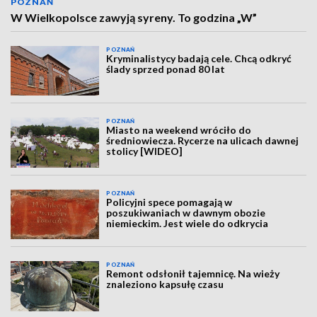
POZNAŃ
W Wielkopolsce zawyją syreny. To godzina „W”
POZNAŃ
Kryminalistycy badają cele. Chcą odkryć
ślady sprzed ponad 80 lat
POZNAŃ
Miasto na weekend wróciło do
średniowiecza. Rycerze na ulicach dawnej
stolicy [WIDEO]
POZNAŃ
Policyjni spece pomagają w
poszukiwaniach w dawnym obozie
niemieckim. Jest wiele do odkrycia
POZNAŃ
Remont odsłonił tajemnicę. Na wieży
znaleziono kapsułę czasu