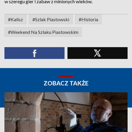
w szeregu gier i zabaw z minionych wieków.
#Kalisz
#Szlak Piastowski
#Historia
#Weekend Na Szlaku Piastowskim
ZOBACZ TAKŻE