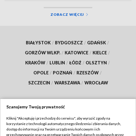
ZOBACZ WIĘCEJ
BIAŁYSTOK
/
BYDGOSZCZ
/
GDAŃSK
/
GORZÓW WLKP.
/
KATOWICE
/
KIELCE
/
KRAKÓW
/
LUBLIN
/
ŁÓDŹ
/
OLSZTYN
/
OPOLE
/
POZNAŃ
/
RZESZÓW
/
SZCZECIN
/
WARSZAWA
/
WROCŁAW
Szanujemy Twoją prywatność
Dołącz do nas:
Kliknij "Akceptuję i przechodzę do serwisu", aby wyrazić zgody na
korzystanie z technologii automatycznego śledzenia i zbierania danych,
TVP
dostęp do informacji na Twoim urządzeniu końcowym i ich
Abonament TVP
przechowywanie oraz na przetwarzanie Twoich danych osobowych przez