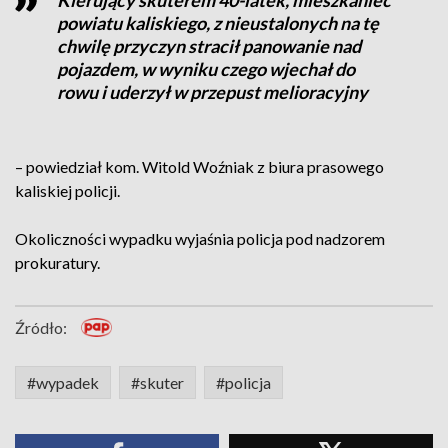
Kierujący skuterem 40-latek, mieszkaniec
powiatu kaliskiego, z nieustalonych na tę
chwilę przyczyn stracił panowanie nad
pojazdem, w wyniku czego wjechał do
rowu i uderzył w przepust melioracyjny
– powiedział kom. Witold Woźniak z biura prasowego
kaliskiej policji.
Okoliczności wypadku wyjaśnia policja pod nadzorem
prokuratury.
Źródło:
#wypadek
#skuter
#policja