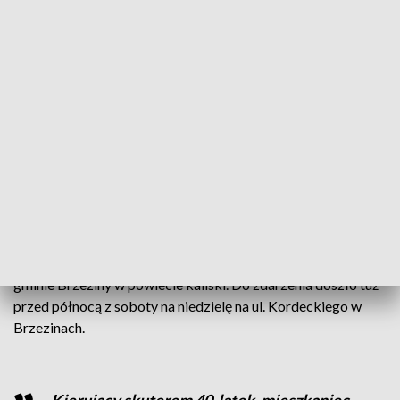
Zginął na miejscu (fot. PAP)
Policja pod nadzorem prokuratury wyjaśnia
okoliczności wypadku, w którym zginął kierujący
skuterem.
40-letni kierowca skutera zginął w wypadku drogowym w
gminie Brzeziny w powiecie kaliski. Do zdarzenia doszło tuż
przed północą z soboty na niedzielę na ul. Kordeckiego w
Brzezinach.