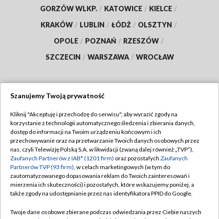
GORZÓW WLKP.
/
KATOWICE
/
KIELCE
/
KRAKÓW
/
LUBLIN
/
ŁÓDŹ
/
OLSZTYN
/
OPOLE
/
POZNAŃ
/
RZESZÓW
/
SZCZECIN
/
WARSZAWA
/
WROCŁAW
Szanujemy Twoją prywatność
Dołącz do nas:
Kliknij "Akceptuję i przechodzę do serwisu", aby wyrazić zgody na
korzystanie z technologii automatycznego śledzenia i zbierania danych,
TVP
dostęp do informacji na Twoim urządzeniu końcowym i ich
Abonament TVP
przechowywanie oraz na przetwarzanie Twoich danych osobowych przez
Regulamin TVP
nas, czyli Telewizję Polską S.A. w likwidacji (zwaną dalej również „TVP”),
Emisja w TVP
Polityka prywatności
Zaufanych Partnerów z IAB* (1201 firm)
oraz pozostałych
Zaufanych
Partnerów TVP (93 firm)
, w celach marketingowych (w tym do
Centrum informacji TVP
Moje zgody
zautomatyzowanego dopasowania reklam do Twoich zainteresowań i
mierzenia ich skuteczności) i pozostałych, które wskazujemy poniżej, a
Naziemna Telewizja Cyfrowa
Pomoc
także zgody na udostępnianie przez nas identyfikatora PPID do Google.
Sklep TVP
Biuro reklamy
Twoje dane osobowe zbierane podczas odwiedzania przez Ciebie naszych