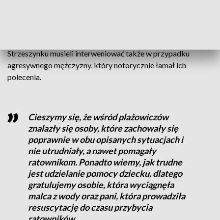
został przekazany pod opiekę Zespołowi Ratownictwa
Medycznego.
Ratownicy przyznają, że był to bardzo trudny weekend, a na
Strzeszynku musieli interweniować także w przypadku
agresywnego mężczyzny, który notorycznie łamał ich
polecenia.
Cieszymy się, że wśród plażowiczów
znalazły się osoby, które zachowały się
poprawnie w obu opisanych sytuacjach i
nie utrudniały, a nawet pomagały
ratownikom. Ponadto wiemy, jak trudne
jest udzielanie pomocy dziecku, dlatego
gratulujemy osobie, która wyciągnęła
malca z wody oraz pani, która prowadziła
resuscytację do czasu przybycia
ratowników