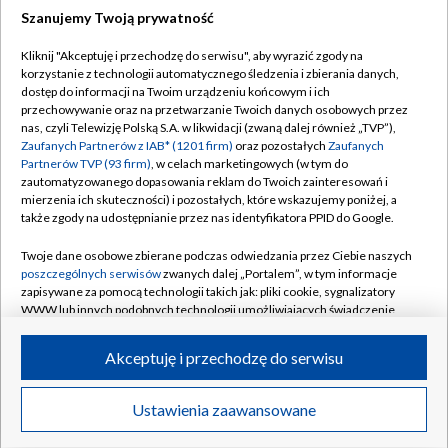
Szanujemy Twoją prywatność
Dołącz do nas:
Kliknij "Akceptuję i przechodzę do serwisu", aby wyrazić zgody na
korzystanie z technologii automatycznego śledzenia i zbierania danych,
TVP
dostęp do informacji na Twoim urządzeniu końcowym i ich
Abonament TVP
przechowywanie oraz na przetwarzanie Twoich danych osobowych przez
Regulamin TVP
nas, czyli Telewizję Polską S.A. w likwidacji (zwaną dalej również „TVP”),
Emisja w TVP
Polityka prywatności
Zaufanych Partnerów z IAB* (1201 firm)
oraz pozostałych
Zaufanych
Partnerów TVP (93 firm)
, w celach marketingowych (w tym do
Centrum informacji TVP
Moje zgody
zautomatyzowanego dopasowania reklam do Twoich zainteresowań i
mierzenia ich skuteczności) i pozostałych, które wskazujemy poniżej, a
Naziemna Telewizja Cyfrowa
Pomoc
także zgody na udostępnianie przez nas identyfikatora PPID do Google.
Sklep TVP
Biuro reklamy
Twoje dane osobowe zbierane podczas odwiedzania przez Ciebie naszych
Rada Programowa
Kontakt
poszczególnych serwisów
zwanych dalej „Portalem”, w tym informacje
zapisywane za pomocą technologii takich jak: pliki cookie, sygnalizatory
System NOS
WWW lub innych podobnych technologii umożliwiających świadczenie
dopasowanych i bezpiecznych usług, personalizację treści oraz reklam,
Informacje o nadawcy
Kanały
udostępnianie funkcji mediów społecznościowych oraz analizowanie
Akceptuję i przechodzę do serwisu
ruchu w Internecie.
Program dla prasy
©2026 Telewizja Polska S.A. w likwidacji
Biuro Reklamy
Twoje dane osobowe zbierane podczas odwiedzania przez Ciebie
Ustawienia zaawansowane
poszczególnych serwisów
na Portalu, takie jak adresy IP, identyfikatory
Ogłoszenie przetargowe
Twoich urządzeń końcowych i identyfikatory plików cookie, informacje o