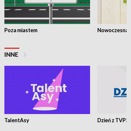
Poza miastem
Nowoczesna 
INNE
TalentAsy
Dzień z TVP3