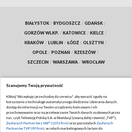
BIAŁYSTOK
/
BYDGOSZCZ
/
GDAŃSK
/
GORZÓW WLKP.
/
KATOWICE
/
KIELCE
/
KRAKÓW
/
LUBLIN
/
ŁÓDŹ
/
OLSZTYN
/
OPOLE
/
POZNAŃ
/
RZESZÓW
/
SZCZECIN
/
WARSZAWA
/
WROCŁAW
Szanujemy Twoją prywatność
Dołącz do nas:
Kliknij "Akceptuję i przechodzę do serwisu", aby wyrazić zgody na
korzystanie z technologii automatycznego śledzenia i zbierania danych,
TVP
dostęp do informacji na Twoim urządzeniu końcowym i ich
Abonament TVP
przechowywanie oraz na przetwarzanie Twoich danych osobowych przez
Regulamin TVP
nas, czyli Telewizję Polską S.A. w likwidacji (zwaną dalej również „TVP”),
Emisja w TVP
Zaufanych Partnerów z IAB* (1201 firm)
oraz pozostałych
Zaufanych
Polityka prywatności
Partnerów TVP (93 firm)
, w celach marketingowych (w tym do
Centrum informacji TVP