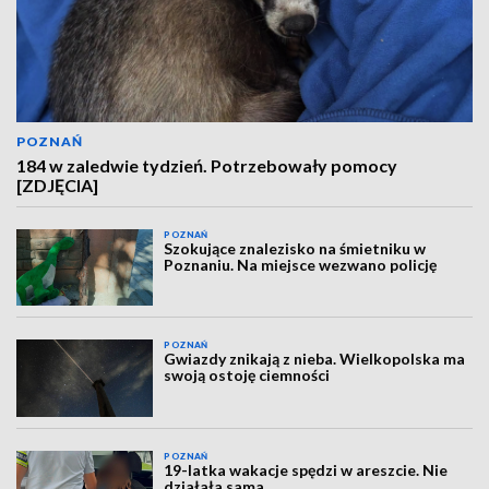
POZNAŃ
184 w zaledwie tydzień. Potrzebowały pomocy
[ZDJĘCIA]
POZNAŃ
Szokujące znalezisko na śmietniku w
Poznaniu. Na miejsce wezwano policję
POZNAŃ
Gwiazdy znikają z nieba. Wielkopolska ma
swoją ostoję ciemności
POZNAŃ
19-latka wakacje spędzi w areszcie. Nie
działała sama