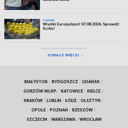
POZNAŃ
Wyniki Eurojackpot 07.08.2026. Sprawdź
liczby!
ZOBACZ WIĘCEJ
BIAŁYSTOK
/
BYDGOSZCZ
/
GDAŃSK
/
GORZÓW WLKP.
/
KATOWICE
/
KIELCE
/
KRAKÓW
/
LUBLIN
/
ŁÓDŹ
/
OLSZTYN
/
OPOLE
/
POZNAŃ
/
RZESZÓW
/
SZCZECIN
/
WARSZAWA
/
WROCŁAW