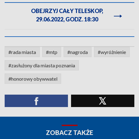
OBEJRZYJ CAŁY TELESKOP,
29.06.2022, GODZ. 18:30
#rada miasta
#mtp
#nagroda
#wyróżnienie
#zasłużony dla miasta poznania
#honorowy obywwatel
ZOBACZ TAKŻE