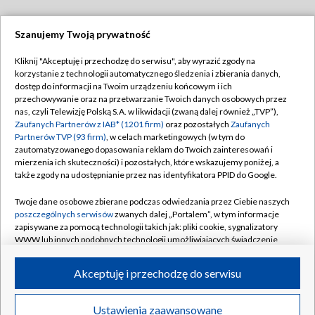
Szanujemy Twoją prywatność
Dołącz do nas:
Kliknij "Akceptuję i przechodzę do serwisu", aby wyrazić zgody na
korzystanie z technologii automatycznego śledzenia i zbierania danych,
TVP
dostęp do informacji na Twoim urządzeniu końcowym i ich
Abonament TVP
przechowywanie oraz na przetwarzanie Twoich danych osobowych przez
Regulamin TVP
nas, czyli Telewizję Polską S.A. w likwidacji (zwaną dalej również „TVP”),
Emisja w TVP
Polityka prywatności
Zaufanych Partnerów z IAB* (1201 firm)
oraz pozostałych
Zaufanych
Partnerów TVP (93 firm)
, w celach marketingowych (w tym do
Centrum informacji TVP
Moje zgody
zautomatyzowanego dopasowania reklam do Twoich zainteresowań i
mierzenia ich skuteczności) i pozostałych, które wskazujemy poniżej, a
Naziemna Telewizja Cyfrowa
Pomoc
także zgody na udostępnianie przez nas identyfikatora PPID do Google.
Sklep TVP
Biuro reklamy
Twoje dane osobowe zbierane podczas odwiedzania przez Ciebie naszych
Rada Programowa
Kontakt
poszczególnych serwisów
zwanych dalej „Portalem”, w tym informacje
zapisywane za pomocą technologii takich jak: pliki cookie, sygnalizatory
System NOS
WWW lub innych podobnych technologii umożliwiających świadczenie
dopasowanych i bezpiecznych usług, personalizację treści oraz reklam,
Informacje o nadawcy
Kanały
udostępnianie funkcji mediów społecznościowych oraz analizowanie
Akceptuję i przechodzę do serwisu
ruchu w Internecie.
Program dla prasy
©2026 Telewizja Polska S.A. w likwidacji
Biuro Reklamy
Twoje dane osobowe zbierane podczas odwiedzania przez Ciebie
Ustawienia zaawansowane