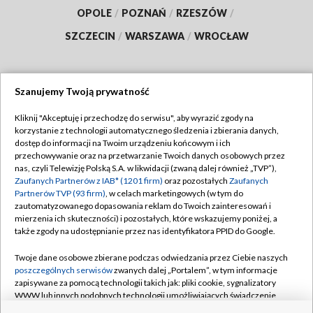
OPOLE
/
POZNAŃ
/
RZESZÓW
/
SZCZECIN
/
WARSZAWA
/
WROCŁAW
Szanujemy Twoją prywatność
Dołącz do nas:
Kliknij "Akceptuję i przechodzę do serwisu", aby wyrazić zgody na
korzystanie z technologii automatycznego śledzenia i zbierania danych,
TVP
dostęp do informacji na Twoim urządzeniu końcowym i ich
Abonament TVP
przechowywanie oraz na przetwarzanie Twoich danych osobowych przez
Regulamin TVP
nas, czyli Telewizję Polską S.A. w likwidacji (zwaną dalej również „TVP”),
Emisja w TVP
Polityka prywatności
Zaufanych Partnerów z IAB* (1201 firm)
oraz pozostałych
Zaufanych
Partnerów TVP (93 firm)
, w celach marketingowych (w tym do
Centrum informacji TVP
Moje zgody
zautomatyzowanego dopasowania reklam do Twoich zainteresowań i
mierzenia ich skuteczności) i pozostałych, które wskazujemy poniżej, a
Naziemna Telewizja Cyfrowa
Pomoc
także zgody na udostępnianie przez nas identyfikatora PPID do Google.
Sklep TVP
Biuro reklamy
Twoje dane osobowe zbierane podczas odwiedzania przez Ciebie naszych
Rada Programowa
Kontakt
poszczególnych serwisów
zwanych dalej „Portalem”, w tym informacje
zapisywane za pomocą technologii takich jak: pliki cookie, sygnalizatory
System NOS
WWW lub innych podobnych technologii umożliwiających świadczenie
dopasowanych i bezpiecznych usług, personalizację treści oraz reklam,
Informacje o nadawcy