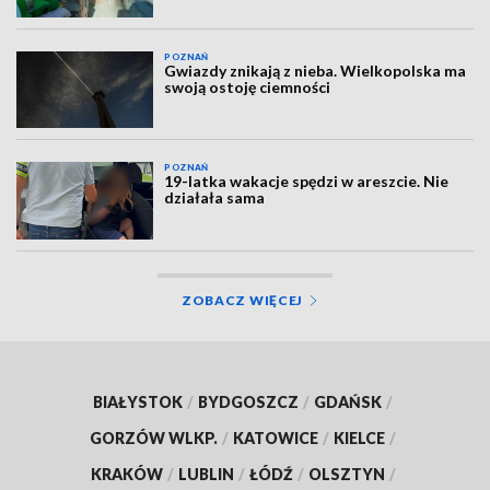
POZNAŃ
Gwiazdy znikają z nieba. Wielkopolska ma
swoją ostoję ciemności
POZNAŃ
19-latka wakacje spędzi w areszcie. Nie
działała sama
ZOBACZ WIĘCEJ
BIAŁYSTOK
/
BYDGOSZCZ
/
GDAŃSK
/
GORZÓW WLKP.
/
KATOWICE
/
KIELCE
/
KRAKÓW
/
LUBLIN
/
ŁÓDŹ
/
OLSZTYN
/