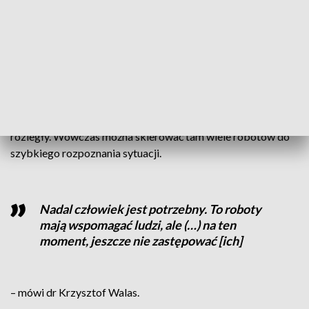
podnieść funkcjonalność akcji
ratowniczych
– mówi Krzysztof Stężała z Politechniki Poznańskiej.
Dotyczy to szczególności sytuacji, kiedy zespół ratowników
jest nieliczny, a obszar, na którym doszło do katastrofy jest
rozległy. Wówczas można skierować tam wiele robotów do
szybkiego rozpoznania sytuacji.
Nadal człowiek jest potrzebny. To roboty
mają wspomagać ludzi, ale (…) na ten
moment, jeszcze nie zastępować [ich]
– mówi dr Krzysztof Walas.