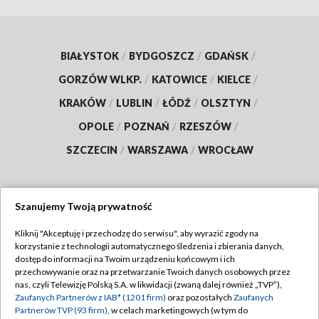
BIAŁYSTOK
/
BYDGOSZCZ
/
GDAŃSK
/
GORZÓW WLKP.
/
KATOWICE
/
KIELCE
/
KRAKÓW
/
LUBLIN
/
ŁÓDŹ
/
OLSZTYN
/
OPOLE
/
POZNAŃ
/
RZESZÓW
/
SZCZECIN
/
WARSZAWA
/
WROCŁAW
Szanujemy Twoją prywatność
Dołącz do nas:
Kliknij "Akceptuję i przechodzę do serwisu", aby wyrazić zgody na
korzystanie z technologii automatycznego śledzenia i zbierania danych,
TVP
dostęp do informacji na Twoim urządzeniu końcowym i ich
Abonament TVP
przechowywanie oraz na przetwarzanie Twoich danych osobowych przez
Regulamin TVP
nas, czyli Telewizję Polską S.A. w likwidacji (zwaną dalej również „TVP”),
Emisja w TVP
Zaufanych Partnerów z IAB* (1201 firm)
oraz pozostałych
Zaufanych
Polityka prywatności
Partnerów TVP (93 firm)
, w celach marketingowych (w tym do
Centrum informacji TVP