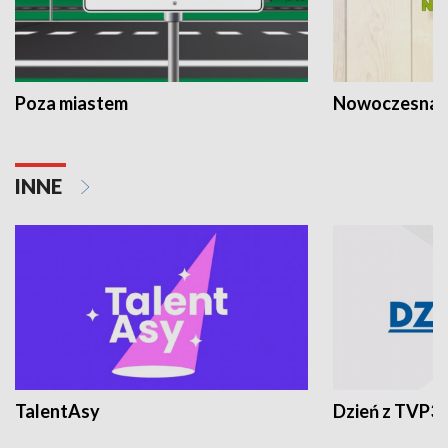
Poza miastem
Nowoczesna 
INNE
TalentAsy
Dzień z TVP3