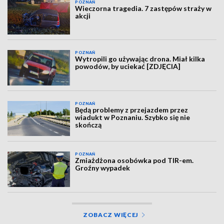
POZNAŃ
Wieczorna tragedia. 7 zastępów straży w
akcji
POZNAŃ
Wytropili go używając drona. Miał kilka
powodów, by uciekać [ZDJĘCIA]
POZNAŃ
Będą problemy z przejazdem przez
wiadukt w Poznaniu. Szybko się nie
skończą
POZNAŃ
Zmiażdżona osobówka pod TIR-em.
Groźny wypadek
ZOBACZ WIĘCEJ