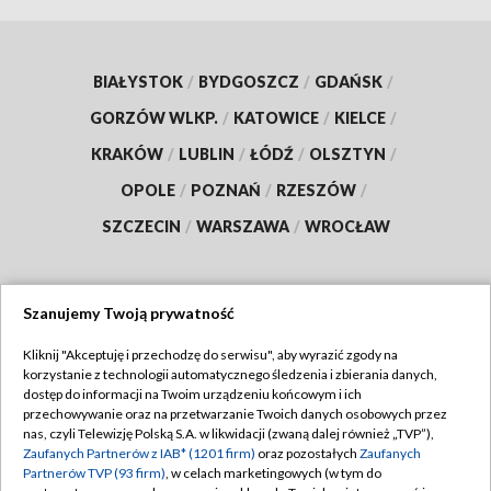
BIAŁYSTOK
/
BYDGOSZCZ
/
GDAŃSK
/
GORZÓW WLKP.
/
KATOWICE
/
KIELCE
/
KRAKÓW
/
LUBLIN
/
ŁÓDŹ
/
OLSZTYN
/
OPOLE
/
POZNAŃ
/
RZESZÓW
/
SZCZECIN
/
WARSZAWA
/
WROCŁAW
Szanujemy Twoją prywatność
Dołącz do nas:
Kliknij "Akceptuję i przechodzę do serwisu", aby wyrazić zgody na
korzystanie z technologii automatycznego śledzenia i zbierania danych,
TVP
dostęp do informacji na Twoim urządzeniu końcowym i ich
Abonament TVP
przechowywanie oraz na przetwarzanie Twoich danych osobowych przez
Regulamin TVP
nas, czyli Telewizję Polską S.A. w likwidacji (zwaną dalej również „TVP”),
Emisja w TVP
Polityka prywatności
Zaufanych Partnerów z IAB* (1201 firm)
oraz pozostałych
Zaufanych
Partnerów TVP (93 firm)
, w celach marketingowych (w tym do
Centrum informacji TVP
Moje zgody