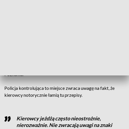
W tym roku planowane były działania
utrzymaniowe na tej ulicy. Chcemy się w
nie wpisać wspólnie z policją.
Przygotowujemy projekty zmian
organizacji ruchu
– mówi Łukasz Dondajewski, Miejski Inżynier Ruchu w
Poznaniu.
Policja kontrolująca to miejsce zwraca uwagę na fakt, że
kierowcy notorycznie łamią tu przepisy.
Kierowcy jeżdżą często nieostrożnie,
nierozważnie. Nie zwracają uwagi na znaki