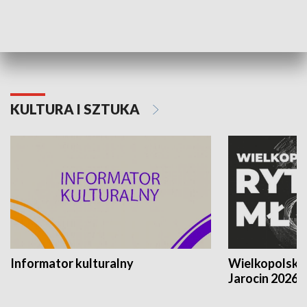
70. rocznica Powstania
Narodowy Dzi
Poznańskiego Czerwca 1956 roku
Powstania Wi
KULTURA I SZTUKA
Informator kulturalny
Wielkopolski
Jarocin 2026