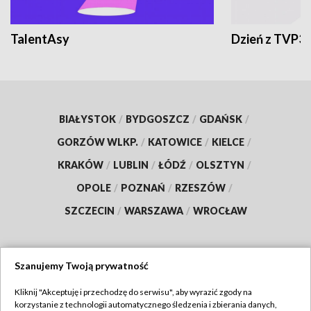
TalentAsy
Dzień z TVP3
BIAŁYSTOK
/
BYDGOSZCZ
/
GDAŃSK
/
GORZÓW WLKP.
/
KATOWICE
/
KIELCE
/
KRAKÓW
/
LUBLIN
/
ŁÓDŹ
/
OLSZTYN
/
OPOLE
/
POZNAŃ
/
RZESZÓW
/
SZCZECIN
/
WARSZAWA
/
WROCŁAW
Szanujemy Twoją prywatność
Dołącz do nas:
Kliknij "Akceptuję i przechodzę do serwisu", aby wyrazić zgody na
korzystanie z technologii automatycznego śledzenia i zbierania danych,
TVP