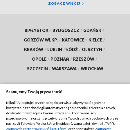
ZOBACZ WIĘCEJ
BIAŁYSTOK
/
BYDGOSZCZ
/
GDAŃSK
/
GORZÓW WLKP.
/
KATOWICE
/
KIELCE
/
KRAKÓW
/
LUBLIN
/
ŁÓDŹ
/
OLSZTYN
/
OPOLE
/
POZNAŃ
/
RZESZÓW
/
SZCZECIN
/
WARSZAWA
/
WROCŁAW
Szanujemy Twoją prywatność
Dołącz do nas:
Kliknij "Akceptuję i przechodzę do serwisu", aby wyrazić zgody na
korzystanie z technologii automatycznego śledzenia i zbierania danych,
TVP
dostęp do informacji na Twoim urządzeniu końcowym i ich
Abonament TVP
przechowywanie oraz na przetwarzanie Twoich danych osobowych przez
Regulamin TVP
nas, czyli Telewizję Polską S.A. w likwidacji (zwaną dalej również „TVP”),
Emisja w TVP
Polityka prywatności
Zaufanych Partnerów z IAB* (1201 firm)
oraz pozostałych
Zaufanych