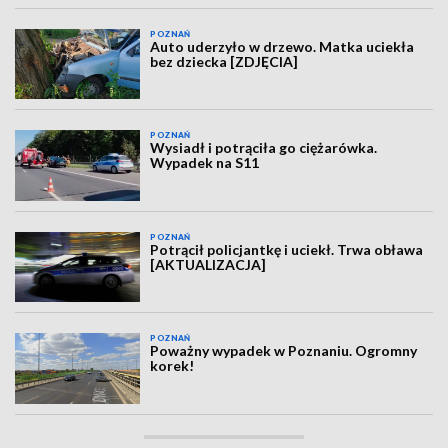
POZNAŃ
Auto uderzyło w drzewo. Matka uciekła
bez dziecka [ZDJĘCIA]
POZNAŃ
Wysiadł i potrąciła go ciężarówka.
Wypadek na S11
POZNAŃ
Potrącił policjantkę i uciekł. Trwa obława
[AKTUALIZACJA]
POZNAŃ
Poważny wypadek w Poznaniu. Ogromny
korek!