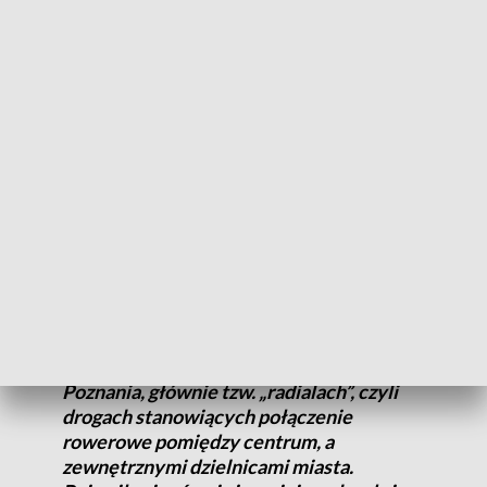
oraz czujnik, który wykrywa zaburzenia pola
elektromagnetycznego, gdy na pętlę najedzie rower. W ten
sposób licznik rejestruje przejazdy poznaniaków.
Jeden z najnowszych liczników ulokowano przy ul. Kórnickiej
28 czerwca br. przy nowo otwartym odcinku drogi
rowerowej i od tamtej pory zarejestrowano już ponad 1200
rowerzystów. Pierwszy licznik jednośladów umieszczono
przy placu Wolności w 2018 r.
Urządzenia są zlokalizowane na
najważniejszych trasach rowerowych
ujętych w Programie Rowerowym Miasta
Poznania, głównie tzw. „radialach”, czyli
drogach stanowiących połączenie
rowerowe pomiędzy centrum, a
zewnętrznymi dzielnicami miasta.