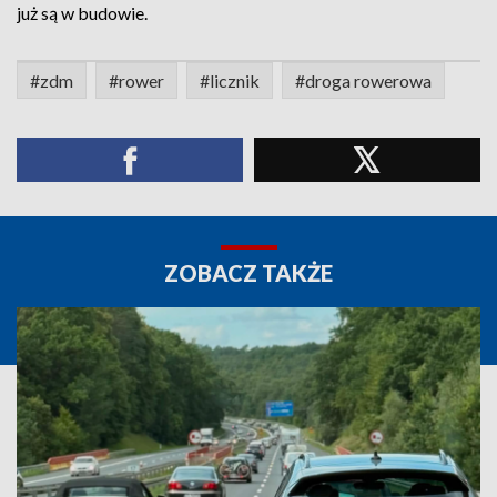
już są w budowie.
#zdm
#rower
#licznik
#droga rowerowa
ZOBACZ TAKŻE