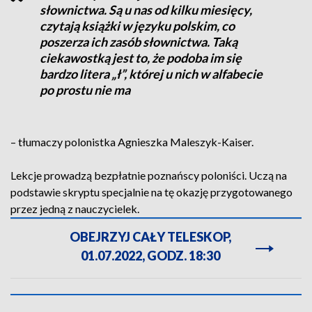
słownictwa. Są u nas od kilku miesięcy,
czytają książki w języku polskim, co
poszerza ich zasób słownictwa. Taką
ciekawostką jest to, że podoba im się
bardzo litera „ł”, której u nich w alfabecie
po prostu nie ma
– tłumaczy polonistka Agnieszka Maleszyk-Kaiser.
Lekcje prowadzą bezpłatnie poznańscy poloniści. Uczą na
podstawie skryptu specjalnie na tę okazję przygotowanego
przez jedną z nauczycielek.
OBEJRZYJ CAŁY TELESKOP,
01.07.2022, GODZ. 18:30