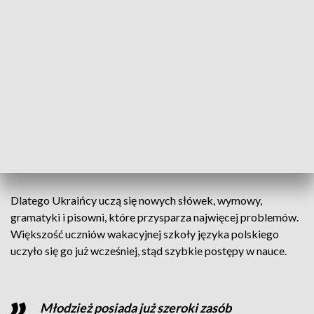
To nie jest tylko kwestia
komunikatywności, ale konkretnej nauki
polskiego. Nie chodzi o to, by byli
turystami, ale musimy się z nimi
komunikować na wyższym poziomie
– mówi dyrektor Zespołu Szkół Handlowych w Poznaniu
Andrzej Kaczmarek.
Dlatego Ukraińcy uczą się nowych słówek, wymowy,
gramatyki i pisowni, które przysparza najwięcej problemów.
Większość uczniów wakacyjnej szkoły języka polskiego
uczyło się go już wcześniej, stąd szybkie postępy w nauce.
Młodzież posiada już szeroki zasób