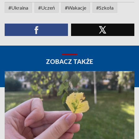
#Ukraina
#Uczeń
#Wakacje
#Szkoła
ZOBACZ TAKŻE