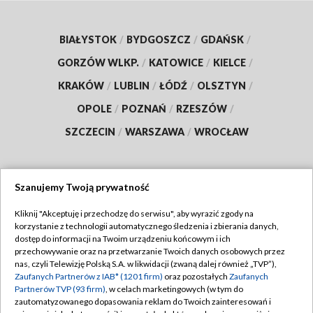
BIAŁYSTOK
/
BYDGOSZCZ
/
GDAŃSK
/
GORZÓW WLKP.
/
KATOWICE
/
KIELCE
/
KRAKÓW
/
LUBLIN
/
ŁÓDŹ
/
OLSZTYN
/
OPOLE
/
POZNAŃ
/
RZESZÓW
/
SZCZECIN
/
WARSZAWA
/
WROCŁAW
Szanujemy Twoją prywatność
Dołącz do nas:
Kliknij "Akceptuję i przechodzę do serwisu", aby wyrazić zgody na
korzystanie z technologii automatycznego śledzenia i zbierania danych,
TVP
dostęp do informacji na Twoim urządzeniu końcowym i ich
Abonament TVP
przechowywanie oraz na przetwarzanie Twoich danych osobowych przez
Regulamin TVP
nas, czyli Telewizję Polską S.A. w likwidacji (zwaną dalej również „TVP”),
Emisja w TVP
Polityka prywatności
Zaufanych Partnerów z IAB* (1201 firm)
oraz pozostałych
Zaufanych
Partnerów TVP (93 firm)
, w celach marketingowych (w tym do
Centrum informacji TVP
Moje zgody
zautomatyzowanego dopasowania reklam do Twoich zainteresowań i