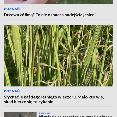
POZNAŃ
Drzewa żółkną? To nie oznacza nadejścia jesieni
POZNAŃ
Słychać je każdego letniego wieczoru. Mało kto wie,
skąd bierze się to cykanie
POZNAŃ
Niewidzialne zagrożenie w wodzie z kranu.