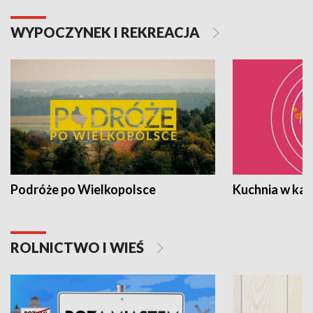
WYPOCZYNEK I REKREACJA
Podróże po Wielkopolsce
Kuchnia w ka
ROLNICTWO I WIEŚ