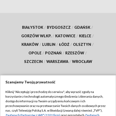
BIAŁYSTOK
/
BYDGOSZCZ
/
GDAŃSK
/
GORZÓW WLKP.
/
KATOWICE
/
KIELCE
/
KRAKÓW
/
LUBLIN
/
ŁÓDŹ
/
OLSZTYN
/
OPOLE
/
POZNAŃ
/
RZESZÓW
/
SZCZECIN
/
WARSZAWA
/
WROCŁAW
Szanujemy Twoją prywatność
Dołącz do nas:
Kliknij "Akceptuję i przechodzę do serwisu", aby wyrazić zgody na
korzystanie z technologii automatycznego śledzenia i zbierania danych,
TVP
dostęp do informacji na Twoim urządzeniu końcowym i ich
Abonament TVP
przechowywanie oraz na przetwarzanie Twoich danych osobowych przez
Regulamin TVP
nas, czyli Telewizję Polską S.A. w likwidacji (zwaną dalej również „TVP”),
Emisja w TVP
Zaufanych Partnerów z IAB* (1201 firm)
oraz pozostałych
Zaufanych
Polityka prywatności