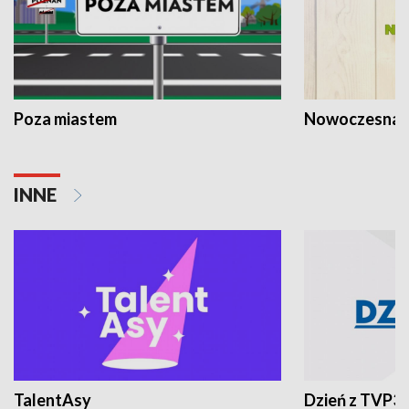
Poza miastem
Nowoczesna 
INNE
TalentAsy
Dzień z TVP3