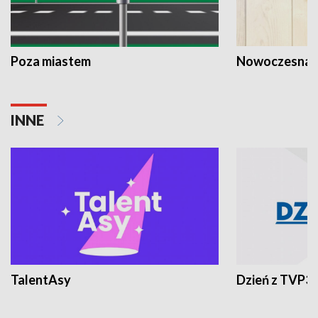
Poza miastem
Nowoczesna 
INNE
TalentAsy
Dzień z TVP3