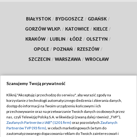
BIAŁYSTOK
/
BYDGOSZCZ
/
GDAŃSK
/
GORZÓW WLKP.
/
KATOWICE
/
KIELCE
/
KRAKÓW
/
LUBLIN
/
ŁÓDŹ
/
OLSZTYN
/
OPOLE
/
POZNAŃ
/
RZESZÓW
/
SZCZECIN
/
WARSZAWA
/
WROCŁAW
Szanujemy Twoją prywatność
Dołącz do nas:
Kliknij "Akceptuję i przechodzę do serwisu", aby wyrazić zgody na
korzystanie z technologii automatycznego śledzenia i zbierania danych,
TVP
dostęp do informacji na Twoim urządzeniu końcowym i ich
Abonament TVP
przechowywanie oraz na przetwarzanie Twoich danych osobowych przez
Regulamin TVP
nas, czyli Telewizję Polską S.A. w likwidacji (zwaną dalej również „TVP”),
Emisja w TVP
Zaufanych Partnerów z IAB* (1201 firm)
oraz pozostałych
Zaufanych
Polityka prywatności
Partnerów TVP (93 firm)
, w celach marketingowych (w tym do
Centrum informacji TVP
Moje zgody
zautomatyzowanego dopasowania reklam do Twoich zainteresowań i