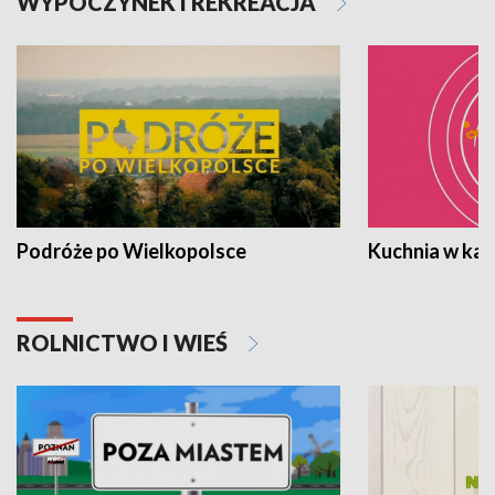
WYPOCZYNEK I REKREACJA
Podróże po Wielkopolsce
Kuchnia w ka
ROLNICTWO I WIEŚ