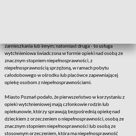
odpoczynek i regenerację, jak również na załatwienie
niezbędnych spraw.
Usługa wytchnieniowa oferowana jest w dwóch formach:
pierwsza - to opieka nad osobą ze znacznym stopniem
niepełnosprawności w ramach pobytu dziennego w miejscu
zamieszkania lub innym; natomiast druga - to usługa
wytchnieniowa świadczona w formie opieki nad osobą ze
znacznym stopniem niepełnosprawności, z
niepełnosprawnością sprzężoną, w ramach pobytu
całodobowego w ośrodku lub placówce zapewniającej
opiekę osobom z niepełnosprawnościami.
Miasto Poznań podało, że pierwszeństwo w korzystaniu z
opieki wytchnieniowej mają członkowie rodzin lub
opiekunowie, którzy sprawują bezpośrednią opiekę nad
dzieckiem z orzeczeniem o niepełnosprawności, osobą ze
znacznym stopniem niepełnosprawności lub osobą ze
stosownym orzeczeniem, która ma niepełnosprawność