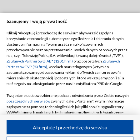
Szanujemy Twoją prywatność
Dołącz do nas:
Kliknij "Akceptuję i przechodzę do serwisu", aby wyrazić zgody na
korzystanie z technologii automatycznego śledzenia i zbierania danych,
TVP
dostęp do informacji na Twoim urządzeniu końcowym i ich
Abonament TVP
przechowywanie oraz na przetwarzanie Twoich danych osobowych przez
Regulamin TVP
nas, czyli Telewizję Polską S.A. w likwidacji (zwaną dalej również „TVP”),
Emisja w TVP
Polityka prywatności
Zaufanych Partnerów z IAB* (1201 firm)
oraz pozostałych
Zaufanych
Partnerów TVP (93 firm)
, w celach marketingowych (w tym do
Centrum informacji TVP
Moje zgody
zautomatyzowanego dopasowania reklam do Twoich zainteresowań i
mierzenia ich skuteczności) i pozostałych, które wskazujemy poniżej, a
Naziemna Telewizja Cyfrowa
Pomoc
także zgody na udostępnianie przez nas identyfikatora PPID do Google.
Sklep TVP
Biuro reklamy
Twoje dane osobowe zbierane podczas odwiedzania przez Ciebie naszych
Rada Programowa
Kontakt
poszczególnych serwisów
zwanych dalej „Portalem”, w tym informacje
zapisywane za pomocą technologii takich jak: pliki cookie, sygnalizatory
System NOS
WWW lub innych podobnych technologii umożliwiających świadczenie
dopasowanych i bezpiecznych usług, personalizację treści oraz reklam,
Informacje o nadawcy
Kanały
udostępnianie funkcji mediów społecznościowych oraz analizowanie
Akceptuję i przechodzę do serwisu
ruchu w Internecie.
Program dla prasy
©2026 Telewizja Polska S.A. w likwidacji