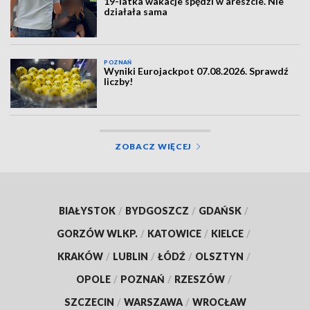
19-latka wakacje spędzi w areszcie. Nie
działała sama
POZNAŃ
Wyniki Eurojackpot 07.08.2026. Sprawdź
liczby!
ZOBACZ WIĘCEJ
BIAŁYSTOK
/
BYDGOSZCZ
/
GDAŃSK
/
GORZÓW WLKP.
/
KATOWICE
/
KIELCE
/
KRAKÓW
/
LUBLIN
/
ŁÓDŹ
/
OLSZTYN
/
OPOLE
/
POZNAŃ
/
RZESZÓW
/
SZCZECIN
/
WARSZAWA
/
WROCŁAW