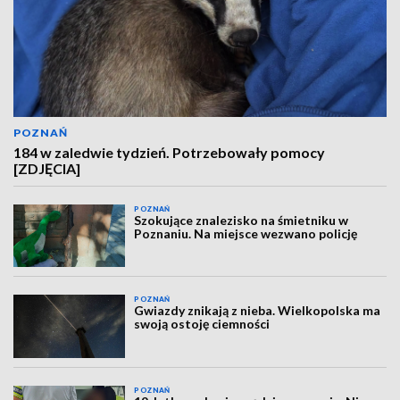
POZNAŃ
184 w zaledwie tydzień. Potrzebowały pomocy
[ZDJĘCIA]
POZNAŃ
Szokujące znalezisko na śmietniku w
Poznaniu. Na miejsce wezwano policję
POZNAŃ
Gwiazdy znikają z nieba. Wielkopolska ma
swoją ostoję ciemności
POZNAŃ