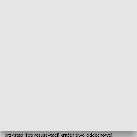
(fot. Heavy Rescue SGRT OSP Mosina/ FB)
Nie udało się uratować życia mężczyzny, który w
sobotę wszedł do stawu i już nie wypłynął.
Strażacy otrzymali zgłoszenie w sobotę późnym wieczorem.
W działaniach poszukiwawczych w stawie w miejscowości
Bolesławiec wzięła udział m.in. grupa wodno-nurkowa. Po
jakimś czasie udało się zlokalizować miejsce, w którym może
znajdować się poszkodowany.
Strażacy wyciągnęli z wody mężczyznę w wieku około 35 lat i
przystąpili do resuscytacji krążeniowo-oddechowej.