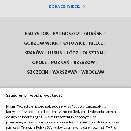
ZOBACZ WIĘCEJ
BIAŁYSTOK
/
BYDGOSZCZ
/
GDAŃSK
/
GORZÓW WLKP.
/
KATOWICE
/
KIELCE
/
KRAKÓW
/
LUBLIN
/
ŁÓDŹ
/
OLSZTYN
/
OPOLE
/
POZNAŃ
/
RZESZÓW
/
SZCZECIN
/
WARSZAWA
/
WROCŁAW
Szanujemy Twoją prywatność
Dołącz do nas:
Kliknij "Akceptuję i przechodzę do serwisu", aby wyrazić zgody na
korzystanie z technologii automatycznego śledzenia i zbierania danych,
TVP
dostęp do informacji na Twoim urządzeniu końcowym i ich
Abonament TVP
przechowywanie oraz na przetwarzanie Twoich danych osobowych przez
Regulamin TVP
nas, czyli Telewizję Polską S.A. w likwidacji (zwaną dalej również „TVP”),