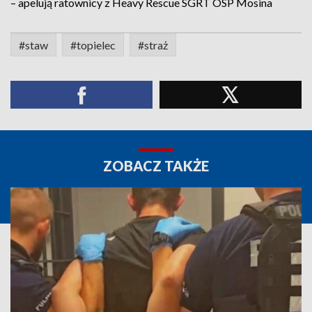
– apelują ratownicy z Heavy Rescue SGRT OSP Mosina
#staw
#topielec
#straż
ZOBACZ TAKŻE