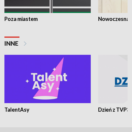
Poza miastem
Nowoczesna 
INNE
TalentAsy
Dzień z TVP3