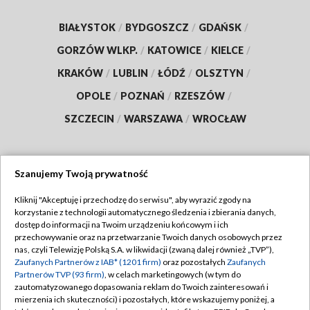
BIAŁYSTOK
/
BYDGOSZCZ
/
GDAŃSK
/
GORZÓW WLKP.
/
KATOWICE
/
KIELCE
/
KRAKÓW
/
LUBLIN
/
ŁÓDŹ
/
OLSZTYN
/
OPOLE
/
POZNAŃ
/
RZESZÓW
/
SZCZECIN
/
WARSZAWA
/
WROCŁAW
Szanujemy Twoją prywatność
Dołącz do nas:
Kliknij "Akceptuję i przechodzę do serwisu", aby wyrazić zgody na
korzystanie z technologii automatycznego śledzenia i zbierania danych,
TVP
dostęp do informacji na Twoim urządzeniu końcowym i ich
Abonament TVP
przechowywanie oraz na przetwarzanie Twoich danych osobowych przez
Regulamin TVP
nas, czyli Telewizję Polską S.A. w likwidacji (zwaną dalej również „TVP”),
Emisja w TVP
Zaufanych Partnerów z IAB* (1201 firm)
oraz pozostałych
Zaufanych
Polityka prywatności
Partnerów TVP (93 firm)
, w celach marketingowych (w tym do
Centrum informacji TVP
Moje zgody
zautomatyzowanego dopasowania reklam do Twoich zainteresowań i
mierzenia ich skuteczności) i pozostałych, które wskazujemy poniżej, a
Naziemna Telewizja Cyfrowa
Pomoc