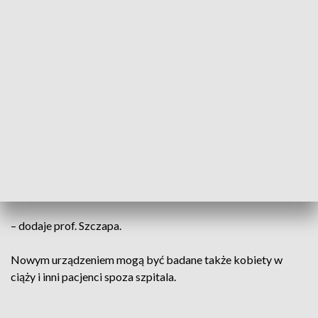
przed hałasem, bo urządzenie głośno pracuje.
Hałas jest jednym z elementów istotnych.
Drugim elementem jest temperatura. Ze
względu na parametry techniczne, dużą
ilość ciepła, która jest generowana przy
pracy rezonansu magnetycznego,
konieczne jest obniżenie temperatury w
pomieszczeniu, w którym pracuje taki
rezonans
– dodaje prof. Szczapa.
Nowym urządzeniem mogą być badane także kobiety w
ciąży i inni pacjenci spoza szpitala.