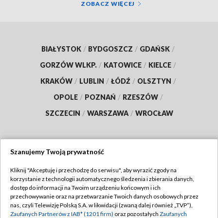
ZOBACZ WIĘCEJ
BIAŁYSTOK
/
BYDGOSZCZ
/
GDAŃSK
/
GORZÓW WLKP.
/
KATOWICE
/
KIELCE
/
KRAKÓW
/
LUBLIN
/
ŁÓDŹ
/
OLSZTYN
/
OPOLE
/
POZNAŃ
/
RZESZÓW
/
SZCZECIN
/
WARSZAWA
/
WROCŁAW
Szanujemy Twoją prywatność
Dołącz do nas:
Kliknij "Akceptuję i przechodzę do serwisu", aby wyrazić zgody na
korzystanie z technologii automatycznego śledzenia i zbierania danych,
TVP
dostęp do informacji na Twoim urządzeniu końcowym i ich
Abonament TVP
przechowywanie oraz na przetwarzanie Twoich danych osobowych przez
Regulamin TVP
nas, czyli Telewizję Polską S.A. w likwidacji (zwaną dalej również „TVP”),
Emisja w TVP
Polityka prywatności
Zaufanych Partnerów z IAB* (1201 firm)
oraz pozostałych
Zaufanych