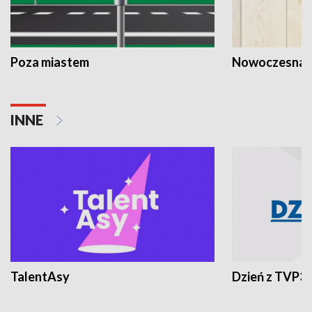
Poza miastem
Nowoczesna 
INNE
TalentAsy
Dzień z TVP3