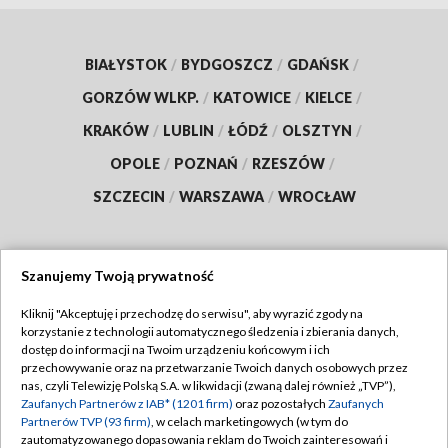
BIAŁYSTOK
/
BYDGOSZCZ
/
GDAŃSK
/
GORZÓW WLKP.
/
KATOWICE
/
KIELCE
/
KRAKÓW
/
LUBLIN
/
ŁÓDŹ
/
OLSZTYN
/
OPOLE
/
POZNAŃ
/
RZESZÓW
/
SZCZECIN
/
WARSZAWA
/
WROCŁAW
Szanujemy Twoją prywatność
Dołącz do nas:
Kliknij "Akceptuję i przechodzę do serwisu", aby wyrazić zgody na
korzystanie z technologii automatycznego śledzenia i zbierania danych,
TVP
dostęp do informacji na Twoim urządzeniu końcowym i ich
Abonament TVP
przechowywanie oraz na przetwarzanie Twoich danych osobowych przez
Regulamin TVP
nas, czyli Telewizję Polską S.A. w likwidacji (zwaną dalej również „TVP”),
Emisja w TVP
Zaufanych Partnerów z IAB* (1201 firm)
oraz pozostałych
Zaufanych
Polityka prywatności
Partnerów TVP (93 firm)
, w celach marketingowych (w tym do
Centrum informacji TVP
Moje zgody
zautomatyzowanego dopasowania reklam do Twoich zainteresowań i