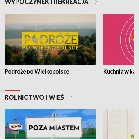
WYPOCZYNEK I REKREACJA
Podróże po Wielkopolsce
Kuchnia w ka
ROLNICTWO I WIEŚ