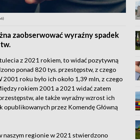
66)
ożna zaobserwować wyraźny spadek
tw.
tulecia z 2021 rokiem, to widać pozytywną
zono ponad 820 tys. przestępstw, z czego
 2001 roku było ich około 1,39 mln, z czego
 Między rokiem 2001 a 2021 widać zatem
rzestępstw, ale także wyraźny wzrost ich
tyk opublikowanych przez Komendę Główną
 w naszym regionie w 2021 stwierdzono