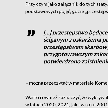
Przy czym jako załącznik do tych staty
podstawowych pojęć, gdzie „przestęps
[…] przestępstwo będące
ściganym z oskarżenia p
przestępstwem skarbow
przygotowawczym zakoń
potwierdzono zaistnieni
– można przeczytać w materiale Komen
Warto również zaznaczyć, że wykrywa
w latach 2020, 2021, jak i w roku 2001