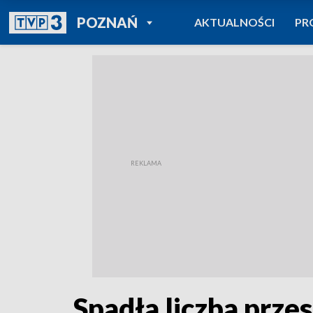
POWRÓT DO
POZNAŃ
AKTUALNOŚCI
PR
TVP REGIONY
Spadła liczba prze