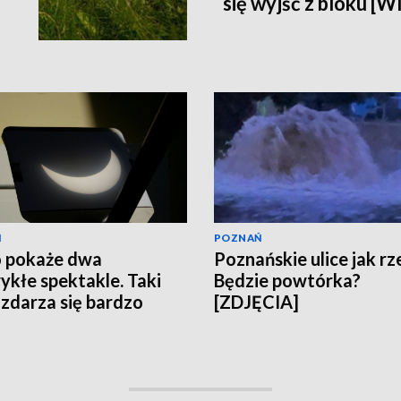
się wyjść z bloku [
Ń
POZNAŃ
 pokaże dwa
Poznańskie ulice jak rze
ykłe spektakle. Taki
Będzie powtórka?
 zdarza się bardzo
[ZDJĘCIA]
ko