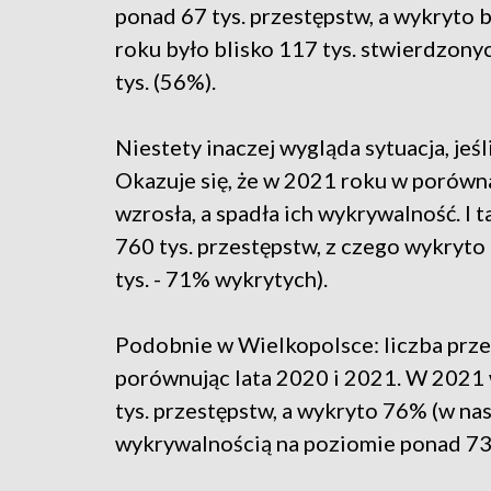
ponad 67 tys. przestępstw, a wykryto 
roku było blisko 117 tys. stwierdzony
tys. (56%).
Niestety inaczej wygląda sytuacja, jeś
Okazuje się, że w 2021 roku w porówn
wzrosła, a spadła ich wykrywalność. I
760 tys. przestępstw, z czego wykryto
tys. - 71% wykrytych).
Podobnie w Wielkopolsce: liczba przes
porównując lata 2020 i 2021. W 2021 
tys. przestępstw, a wykryto 76% (w nas
wykrywalnością na poziomie ponad 7