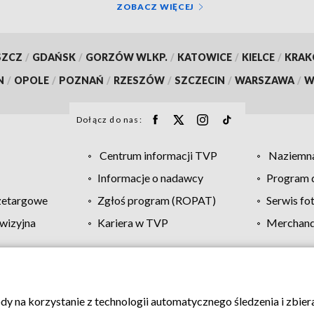
ZOBACZ WIĘCEJ
SZCZ
/
GDAŃSK
/
GORZÓW WLKP.
/
KATOWICE
/
KIELCE
/
KRA
N
/
OPOLE
/
POZNAŃ
/
RZESZÓW
/
SZCZECIN
/
WARSZAWA
/
W
Dołącz do nas:
Centrum informacji TVP
Naziemna
Informacje o nadawcy
Program d
zetargowe
Zgłoś program (ROPAT)
Serwis fo
wizyjna
Kariera w TVP
Merchandi
Polityka prywatności
Moje zgody
Pomoc
Biuro re
ody na korzystanie z technologii automatycznego śledzenia i zbie