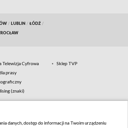
KÓW
/
LUBLIN
/
ŁÓDŹ
/
ROCŁAW
 Telewizja Cyfrowa
Sklep TVP
la prasy
tograficzny
sing (znaki)
klamy
Kontakt
rania danych, dostęp do informacji na Twoim urządzeniu