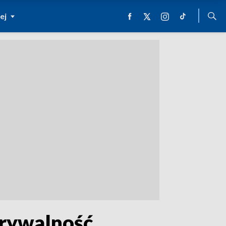
ej
krywalność