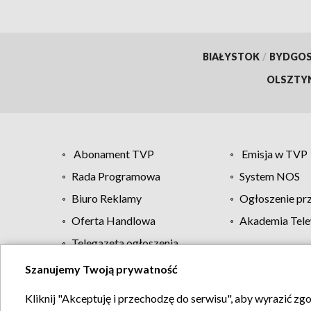
BIAŁYSTOK
/
BYDGO
OLSZTY
Abonament TVP
Emisja w TVP
Rada Programowa
System NOS
Biuro Reklamy
Ogłoszenie pr
Oferta Handlowa
Akademia Tele
Telegazeta ogłoszenia
Szanujemy Twoją prywatność
Regulamin TVP
Kliknij "Akceptuję i przechodzę do serwisu", aby wyrazić zg