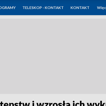
OGRAMY
TELESKOP - KONTAKT
KONTAKT
Więc
stępstw i wzrosła ich wy