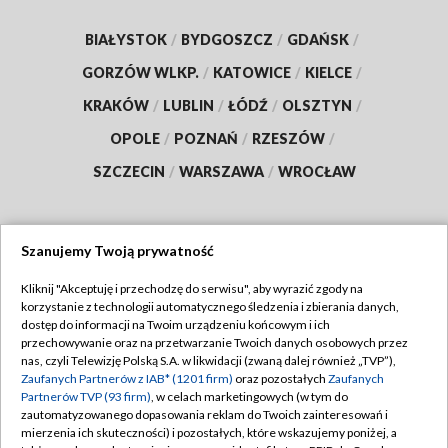
BIAŁYSTOK
/
BYDGOSZCZ
/
GDAŃSK
/
GORZÓW WLKP.
/
KATOWICE
/
KIELCE
/
KRAKÓW
/
LUBLIN
/
ŁÓDŹ
/
OLSZTYN
/
OPOLE
/
POZNAŃ
/
RZESZÓW
/
SZCZECIN
/
WARSZAWA
/
WROCŁAW
Szanujemy Twoją prywatność
Dołącz do nas:
Kliknij "Akceptuję i przechodzę do serwisu", aby wyrazić zgody na
korzystanie z technologii automatycznego śledzenia i zbierania danych,
TVP
dostęp do informacji na Twoim urządzeniu końcowym i ich
Abonament TVP
przechowywanie oraz na przetwarzanie Twoich danych osobowych przez
Regulamin TVP
nas, czyli Telewizję Polską S.A. w likwidacji (zwaną dalej również „TVP”),
Emisja w TVP
Zaufanych Partnerów z IAB* (1201 firm)
oraz pozostałych
Zaufanych
Polityka prywatności
Partnerów TVP (93 firm)
, w celach marketingowych (w tym do
Centrum informacji TVP
Moje zgody
zautomatyzowanego dopasowania reklam do Twoich zainteresowań i
mierzenia ich skuteczności) i pozostałych, które wskazujemy poniżej, a
Naziemna Telewizja Cyfrowa
Pomoc