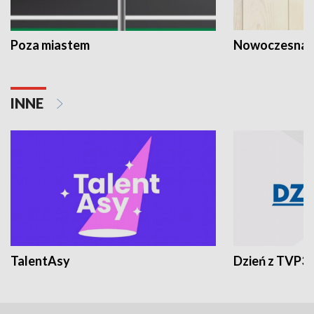
Poza miastem
Nowoczesna 
INNE
TalentAsy
Dzień z TVP3