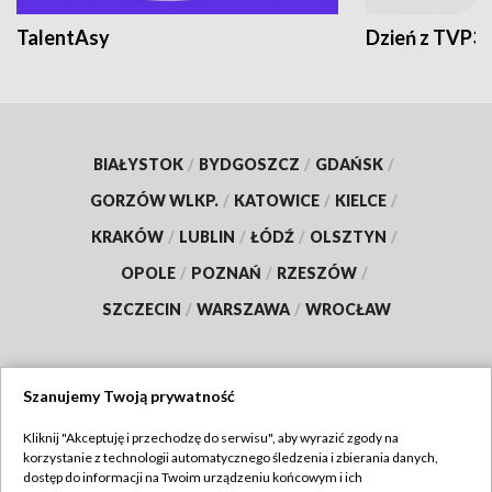
TalentAsy
Dzień z TVP3
BIAŁYSTOK
/
BYDGOSZCZ
/
GDAŃSK
/
GORZÓW WLKP.
/
KATOWICE
/
KIELCE
/
KRAKÓW
/
LUBLIN
/
ŁÓDŹ
/
OLSZTYN
/
OPOLE
/
POZNAŃ
/
RZESZÓW
/
SZCZECIN
/
WARSZAWA
/
WROCŁAW
Szanujemy Twoją prywatność
Dołącz do nas:
Kliknij "Akceptuję i przechodzę do serwisu", aby wyrazić zgody na
korzystanie z technologii automatycznego śledzenia i zbierania danych,
TVP
dostęp do informacji na Twoim urządzeniu końcowym i ich