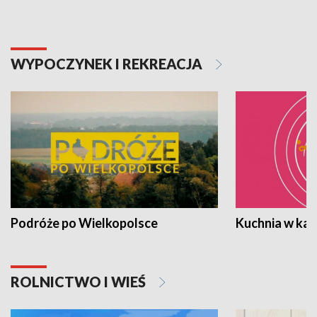
WYPOCZYNEK I REKREACJA
Podróże po Wielkopolsce
Kuchnia w ka
ROLNICTWO I WIEŚ