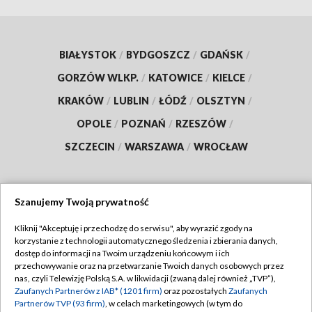
BIAŁYSTOK
/
BYDGOSZCZ
/
GDAŃSK
/
GORZÓW WLKP.
/
KATOWICE
/
KIELCE
/
KRAKÓW
/
LUBLIN
/
ŁÓDŹ
/
OLSZTYN
/
OPOLE
/
POZNAŃ
/
RZESZÓW
/
SZCZECIN
/
WARSZAWA
/
WROCŁAW
Szanujemy Twoją prywatność
Dołącz do nas:
Kliknij "Akceptuję i przechodzę do serwisu", aby wyrazić zgody na
korzystanie z technologii automatycznego śledzenia i zbierania danych,
TVP
dostęp do informacji na Twoim urządzeniu końcowym i ich
Abonament TVP
przechowywanie oraz na przetwarzanie Twoich danych osobowych przez
Regulamin TVP
nas, czyli Telewizję Polską S.A. w likwidacji (zwaną dalej również „TVP”),
Emisja w TVP
Zaufanych Partnerów z IAB* (1201 firm)
oraz pozostałych
Zaufanych
Polityka prywatności
Partnerów TVP (93 firm)
, w celach marketingowych (w tym do
Centrum informacji TVP