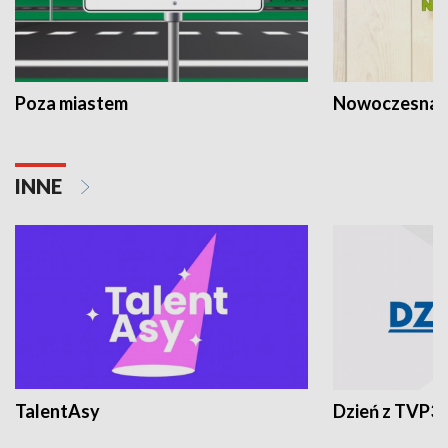
Poza miastem
Nowoczesna 
INNE
TalentAsy
Dzień z TVP3