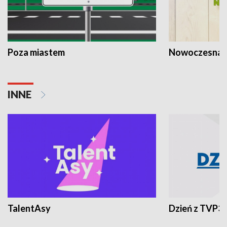
Poza miastem
Nowoczesna 
INNE
TalentAsy
Dzień z TVP3