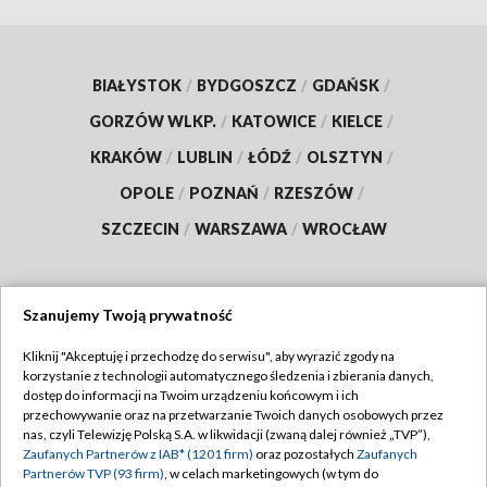
BIAŁYSTOK
/
BYDGOSZCZ
/
GDAŃSK
/
GORZÓW WLKP.
/
KATOWICE
/
KIELCE
/
KRAKÓW
/
LUBLIN
/
ŁÓDŹ
/
OLSZTYN
/
OPOLE
/
POZNAŃ
/
RZESZÓW
/
SZCZECIN
/
WARSZAWA
/
WROCŁAW
Szanujemy Twoją prywatność
Dołącz do nas:
Kliknij "Akceptuję i przechodzę do serwisu", aby wyrazić zgody na
korzystanie z technologii automatycznego śledzenia i zbierania danych,
TVP
dostęp do informacji na Twoim urządzeniu końcowym i ich
Abonament TVP
przechowywanie oraz na przetwarzanie Twoich danych osobowych przez
Regulamin TVP
nas, czyli Telewizję Polską S.A. w likwidacji (zwaną dalej również „TVP”),
Emisja w TVP
Zaufanych Partnerów z IAB* (1201 firm)
oraz pozostałych
Zaufanych
Polityka prywatności
Partnerów TVP (93 firm)
, w celach marketingowych (w tym do
Centrum informacji TVP