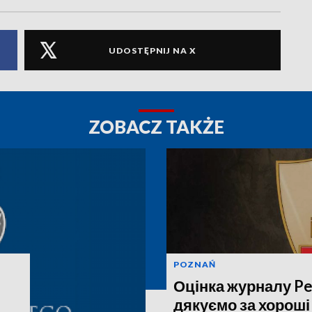
UDOSTĘPNIJ NA X
ZOBACZ TAKŻE
POZNAŃ
Оцінка журналу Pe
дякуємо за хороші