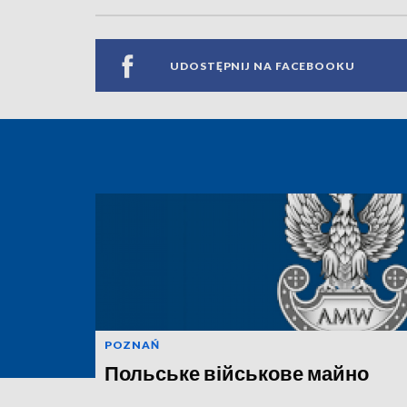
UDOSTĘPNIJ NA FACEBOOKU
POZNAŃ
Польське військове майно