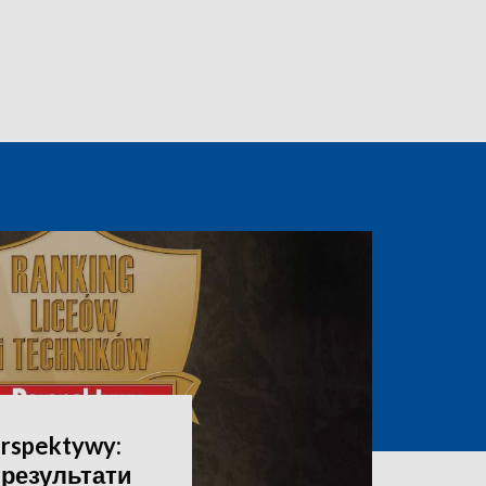
rspektywy:
 результати