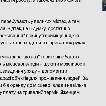
в перебувають у великих містах, а там
. Відтак, на її думку, достатньо
роживання” покинуті приміщення, які
унктах і знаходяться в приватних руках.
іна знає, що на її території є багато
оль місцевої влади – шукати можливості
 а завдання уряду – допомагати
аразі об'єктів для проживання людей. За
 б в оренду до місцевої влади на кілька
вну плату на тривалий термін біженцям