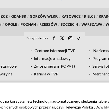
SZCZ
/
GDAŃSK
/
GORZÓW WLKP.
/
KATOWICE
/
KIELCE
/
KRA
N
/
OPOLE
/
POZNAŃ
/
RZESZÓW
/
SZCZECIN
/
WARSZAWA
/
W
Dołącz do nas:
Centrum informacji TVP
Naziemna
Informacje o nadawcy
Program d
zetargowe
Zgłoś program (ROPAT)
Serwis fo
wizyjna
Kariera w TVP
Merchandi
Polityka prywatności
Moje zgody
Pomoc
Biuro re
ody na korzystanie z technologii automatycznego śledzenia i zbie
 danych osobowych przez nas, czyli Telewizję Polską S.A. w likw