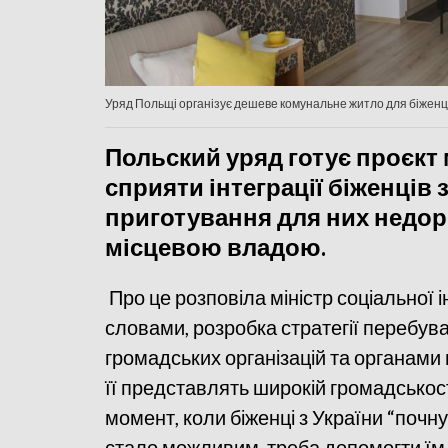
Уряд Польщі організує дешеве комунальне житло для біженців 
Польский уряд готує проєкт м
сприяти інтеграції біженців з
приготування для них недо
місцевою владою.
Про це розповіла міністр соціальної ін
словами, розробка стратегії перебуває
громадських організацій та органами
її представлять широкій громадськос
момент, коли біженці з України “почн
стало можливим, треба допомогти їм 