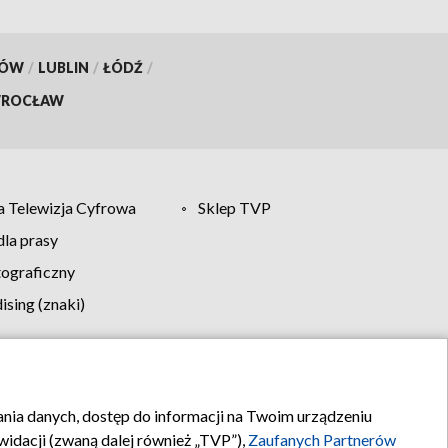
KÓW
/
LUBLIN
/
ŁÓDŹ
/
ROCŁAW
 Telewizja Cyfrowa
Sklep TVP
la prasy
tograficzny
sing (znaki)
klamy
Kontakt
rania danych, dostęp do informacji na Twoim urządzeniu
idacji (zwaną dalej również „TVP”),
Zaufanych Partnerów