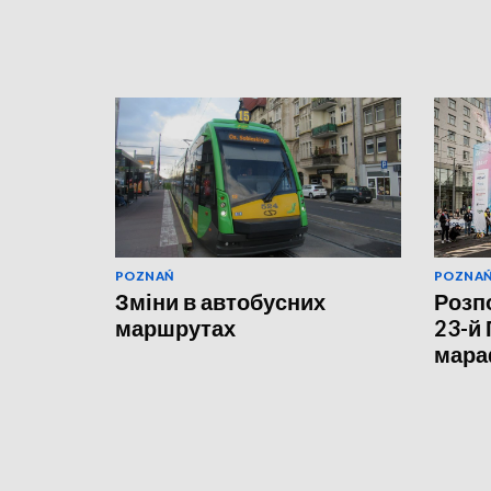
POZNAŃ
POZNA
Зміни в автобусних
Розп
маршрутах
23-й
мара