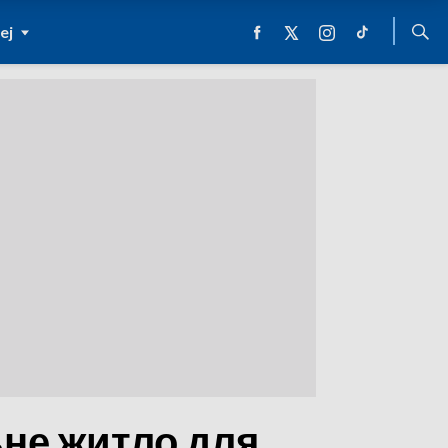
ej
ьне житло для