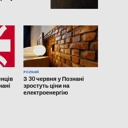
POZNAŃ
енців
З 30 червня у Познані
нані
зростуть ціни на
електроенергію