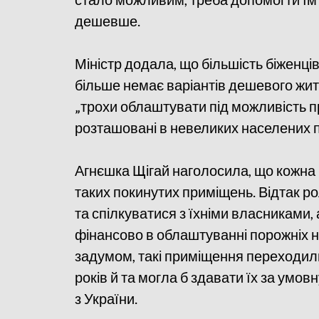
дешевше.
Міністр додала, що більшість біженці
більше немає варіантів дешевого житла
„трохи облаштувати під можливість п
розташовані в невеликих населених п
Агнєшка Щігай наголосила, що кожна гм
таких покинутих приміщень. Відтак р
та спілкуватися з їхніми власниками,
фінансово в облаштуванні порожніх н
задумом, такі приміщення переходили
років й та могла б здавати їх за умо
з України.