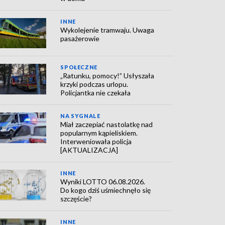
INNE
Wykolejenie tramwaju. Uwaga
pasażerowie
SPOŁECZNE
„Ratunku, pomocy!” Usłyszała
krzyki podczas urlopu.
Policjantka nie czekała
NA SYGNALE
Miał zaczepiać nastolatkę nad
popularnym kąpieliskiem.
Interweniowała policja
[AKTUALIZACJA]
INNE
Wyniki LOTTO 06.08.2026.
Do kogo dziś uśmiechnęło się
szczęście?
INNE