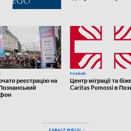
Ń
POZNAŃ
очато реєстрацію на
Центр міграції та біж
 Познанський
Caritas Pomossi в Поз
фон
ZOBACZ WIĘCEJ