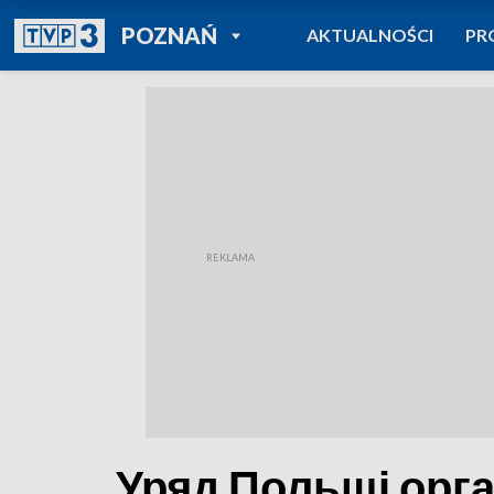
POWRÓT DO
POZNAŃ
AKTUALNOŚCI
PR
TVP REGIONY
Уряд Польщі орга