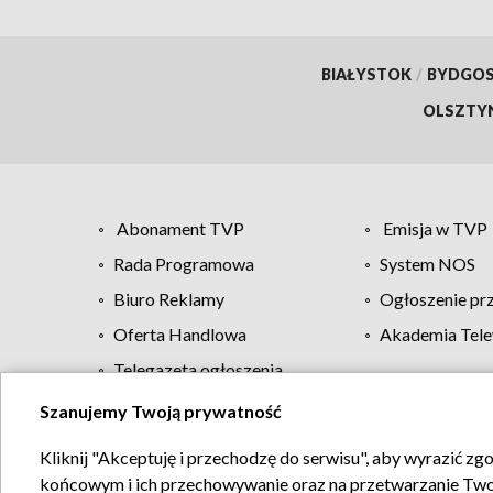
BIAŁYSTOK
/
BYDGO
OLSZTY
Abonament TVP
Emisja w TVP
Rada Programowa
System NOS
Biuro Reklamy
Ogłoszenie pr
Oferta Handlowa
Akademia Tele
Telegazeta ogłoszenia
Szanujemy Twoją prywatność
Regulamin TVP
Kliknij "Akceptuję i przechodzę do serwisu", aby wyrazić zg
końcowym i ich przechowywanie oraz na przetwarzanie Twoich