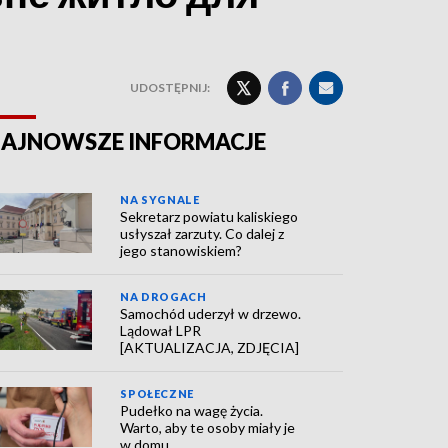
UDOSTĘPNIJ:
AJNOWSZE INFORMACJE
NA SYGNALE
Sekretarz powiatu kaliskiego
usłyszał zarzuty. Co dalej z
jego stanowiskiem?
NA DROGACH
Samochód uderzył w drzewo.
Lądował LPR
[AKTUALIZACJA, ZDJĘCIA]
SPOŁECZNE
Pudełko na wagę życia.
Warto, aby te osoby miały je
w domu