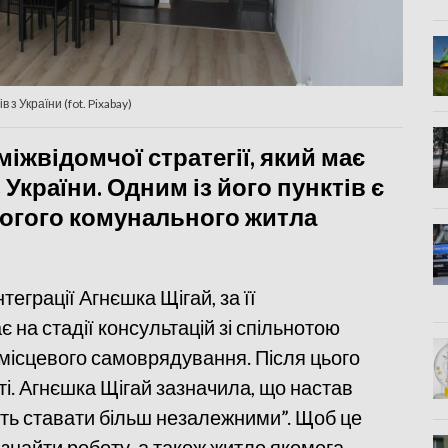
з України (fot. Pixabay)
іжвідомчої стратегії, який має
 України. Одним із його пунктів є
рогого комунального житла
теграції Агнєшка Щігай, за її
 на стадії консультацій зі спільнотою
 місцевого самоврядування. Після цього
ті. Агнєшка Щігай зазначила, що настав
уть ставати більш незалежними”. Щоб це
знайти роботу, а також житло якомога