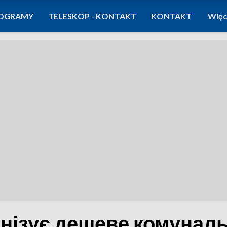
OGRAMY
TELESKOP - KONTAKT
KONTAKT
Więc
нізує дешеве комунал