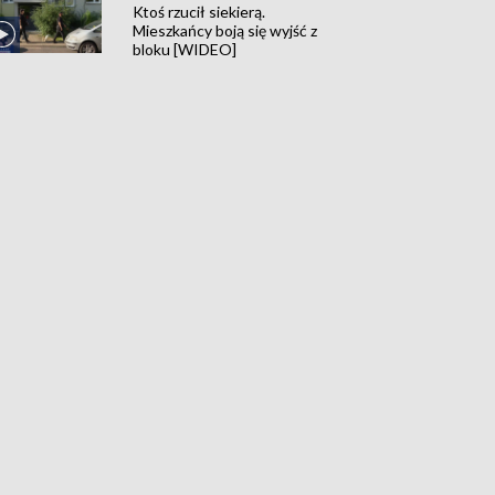
Ktoś rzucił siekierą.
Mieszkańcy boją się wyjść z
bloku [WIDEO]