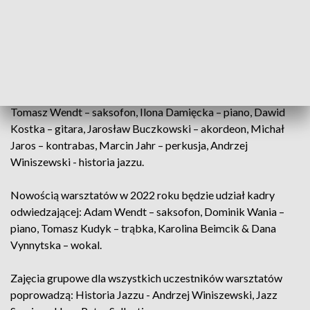
szefową Międzynarodowych Warsztatów Jazzowych w
Lesznie jest od początku wokalistka, pianistka i
kompozytorka Julia Sawicka.
Tegoroczną kadrę wykładowców warsztatów tworzą:
Natalia Lubrano – wokal, Hans Peter Sallentin – trąbka,
Tomasz Wendt – saksofon, Ilona Damięcka – piano, Dawid
Kostka – gitara, Jarosław Buczkowski – akordeon, Michał
Jaros – kontrabas, Marcin Jahr – perkusja, Andrzej
Winiszewski - historia jazzu.
Nowością warsztatów w 2022 roku będzie udział kadry
odwiedzającej: Adam Wendt – saksofon, Dominik Wania –
piano, Tomasz Kudyk – trąbka, Karolina Beimcik & Dana
Vynnytska – wokal.
Zajęcia grupowe dla wszystkich uczestników warsztatów
poprowadzą: Historia Jazzu - Andrzej Winiszewski, Jazz