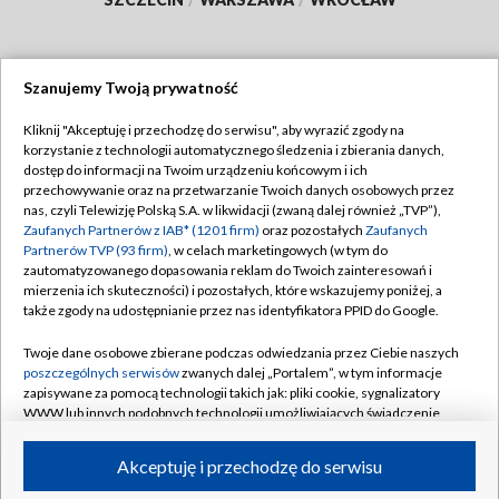
Szanujemy Twoją prywatność
Dołącz do nas:
Kliknij "Akceptuję i przechodzę do serwisu", aby wyrazić zgody na
korzystanie z technologii automatycznego śledzenia i zbierania danych,
TVP
dostęp do informacji na Twoim urządzeniu końcowym i ich
Abonament TVP
przechowywanie oraz na przetwarzanie Twoich danych osobowych przez
Regulamin TVP
nas, czyli Telewizję Polską S.A. w likwidacji (zwaną dalej również „TVP”),
Emisja w TVP
Polityka prywatności
Zaufanych Partnerów z IAB* (1201 firm)
oraz pozostałych
Zaufanych
Partnerów TVP (93 firm)
, w celach marketingowych (w tym do
Centrum informacji TVP
Moje zgody
zautomatyzowanego dopasowania reklam do Twoich zainteresowań i
mierzenia ich skuteczności) i pozostałych, które wskazujemy poniżej, a
Naziemna Telewizja Cyfrowa
Pomoc
także zgody na udostępnianie przez nas identyfikatora PPID do Google.
Sklep TVP
Biuro reklamy
Twoje dane osobowe zbierane podczas odwiedzania przez Ciebie naszych
Rada Programowa
Kontakt
poszczególnych serwisów
zwanych dalej „Portalem”, w tym informacje
zapisywane za pomocą technologii takich jak: pliki cookie, sygnalizatory
System NOS
WWW lub innych podobnych technologii umożliwiających świadczenie
dopasowanych i bezpiecznych usług, personalizację treści oraz reklam,
Informacje o nadawcy
Kanały
udostępnianie funkcji mediów społecznościowych oraz analizowanie
Akceptuję i przechodzę do serwisu
ruchu w Internecie.
Program dla prasy