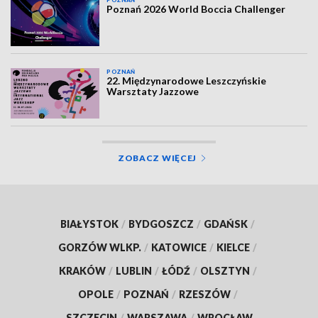
Poznań 2026 World Boccia Challenger
POZNAŃ
22. Międzynarodowe Leszczyńskie
Warsztaty Jazzowe
ZOBACZ WIĘCEJ
BIAŁYSTOK
/
BYDGOSZCZ
/
GDAŃSK
/
GORZÓW WLKP.
/
KATOWICE
/
KIELCE
/
KRAKÓW
/
LUBLIN
/
ŁÓDŹ
/
OLSZTYN
/
OPOLE
/
POZNAŃ
/
RZESZÓW
/
SZCZECIN
/
WARSZAWA
/
WROCŁAW