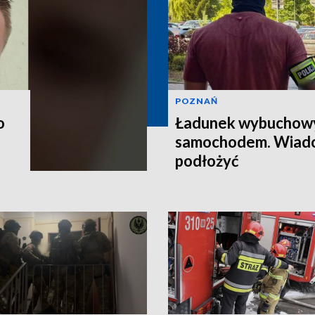
POZNAŃ
o
Ładunek wybuchow
samochodem. Wiado
podłożyć