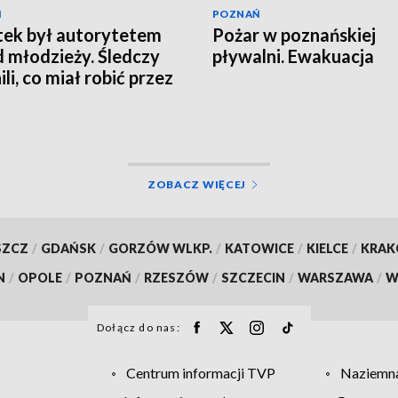
Ń
POZNAŃ
tek był autorytetem
Pożar w poznańskiej
 młodzieży. Śledczy
pływalni. Ewakuacja
li, co miał robić przez
ZOBACZ WIĘCEJ
SZCZ
/
GDAŃSK
/
GORZÓW WLKP.
/
KATOWICE
/
KIELCE
/
KRA
N
/
OPOLE
/
POZNAŃ
/
RZESZÓW
/
SZCZECIN
/
WARSZAWA
/
W
Dołącz do nas:
Centrum informacji TVP
Naziemna