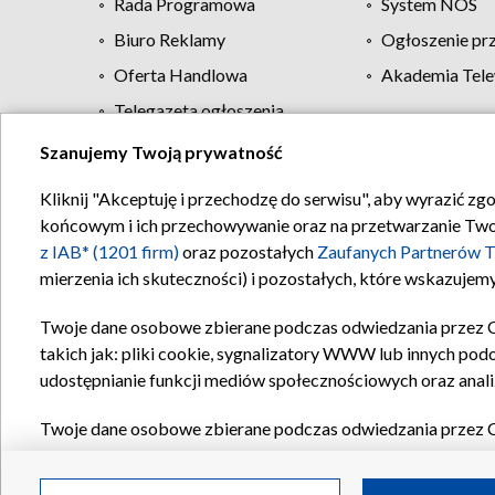
Rada Programowa
System NOS
Biuro Reklamy
Ogłoszenie pr
Oferta Handlowa
Akademia Tele
Telegazeta ogłoszenia
Szanujemy Twoją prywatność
Regulamin TVP
Kliknij "Akceptuję i przechodzę do serwisu", aby wyrazić zg
końcowym i ich przechowywanie oraz na przetwarzanie Twoich
z IAB* (1201 firm)
oraz pozostałych
Zaufanych Partnerów T
mierzenia ich skuteczności) i pozostałych, które wskazujemy
Twoje dane osobowe zbierane podczas odwiedzania przez 
takich jak: pliki cookie, sygnalizatory WWW lub innych pod
udostępnianie funkcji mediów społecznościowych oraz anali
Twoje dane osobowe zbierane podczas odwiedzania przez 
plików cookie, informacje o Twoich wyszukiwaniach w serwi
Partnerów TVP
dla realizacji następujących celów i funkc