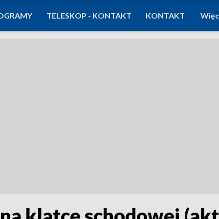
OGRAMY
TELESKOP - KONTAKT
KONTAKT
Więc
a klatce schodowej (akt