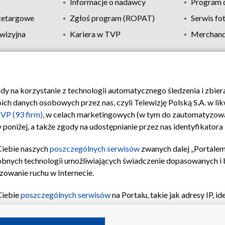
Informacje o nadawcy
Program d
zetargowe
Zgłoś program (ROPAT)
Serwis fo
wizyjna
Kariera w TVP
Merchandi
Polityka prywatności
Moje zgody
Pomoc
Biuro re
ody na korzystanie z technologii automatycznego śledzenia i zbie
 danych osobowych przez nas, czyli Telewizję Polską S.A. w likw
VP (93 firm)
, w celach marketingowych (w tym do zautomatyzow
 poniżej, a także zgody na udostępnianie przez nas identyfikator
Ciebie naszych
poszczególnych serwisów
zwanych dalej „Portalem
obnych technologii umożliwiających świadczenie dopasowanych i be
zowanie ruchu w Internecie.
Ciebie
poszczególnych serwisów
na Portalu, takie jak adresy IP, 
sach Portalu czy historia odwiedzin będą przetwarzane przez TV
ji: przechowywania informacji na urządzeniu lub dostęp do nich,
©2026 Telewizja Polska S.A. w likwidacji