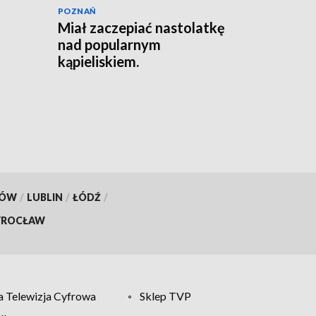
POZNAŃ
Miał zaczepiać nastolatkę
nad popularnym
kąpieliskiem.
Interweniowała policja
[AKTUALIZACJA]
KÓW
/
LUBLIN
/
ŁÓDŹ
/
ROCŁAW
 Telewizja Cyfrowa
Sklep TVP