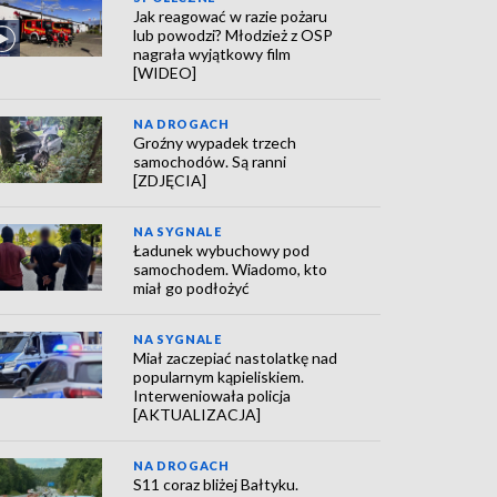
Jak reagować w razie pożaru
lub powodzi? Młodzież z OSP
nagrała wyjątkowy film
[WIDEO]
NA DROGACH
Groźny wypadek trzech
samochodów. Są ranni
[ZDJĘCIA]
NA SYGNALE
Ładunek wybuchowy pod
samochodem. Wiadomo, kto
miał go podłożyć
NA SYGNALE
Miał zaczepiać nastolatkę nad
popularnym kąpieliskiem.
Interweniowała policja
[AKTUALIZACJA]
NA DROGACH
S11 coraz bliżej Bałtyku.