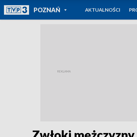
POWRÓT DO
POZNAŃ
AKTUALNOŚCI
PR
TVP REGIONY
Zwłoki mężczyzny n