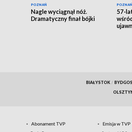
POZNAŃ
POZNA
Nagle wyciągnął nóż.
57-la
Dramatyczny finał bójki
wśród
ujawni
lata
BIAŁYSTOK
/
BYDGO
OLSZTY
Abonament TVP
Emisja w TVP