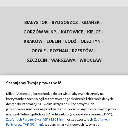
BIAŁYSTOK
/
BYDGOSZCZ
/
GDAŃSK
/
GORZÓW WLKP.
/
KATOWICE
/
KIELCE
/
KRAKÓW
/
LUBLIN
/
ŁÓDŹ
/
OLSZTYN
/
OPOLE
/
POZNAŃ
/
RZESZÓW
/
SZCZECIN
/
WARSZAWA
/
WROCŁAW
Szanujemy Twoją prywatność
Dołącz do nas:
Kliknij "Akceptuję i przechodzę do serwisu", aby wyrazić zgody na
korzystanie z technologii automatycznego śledzenia i zbierania danych,
TVP
dostęp do informacji na Twoim urządzeniu końcowym i ich
Abonament TVP
przechowywanie oraz na przetwarzanie Twoich danych osobowych przez
Regulamin TVP
nas, czyli Telewizję Polską S.A. w likwidacji (zwaną dalej również „TVP”),
Emisja w TVP
Zaufanych Partnerów z IAB* (1201 firm)
oraz pozostałych
Zaufanych
Polityka prywatności
Partnerów TVP (93 firm)
, w celach marketingowych (w tym do
Centrum informacji TVP