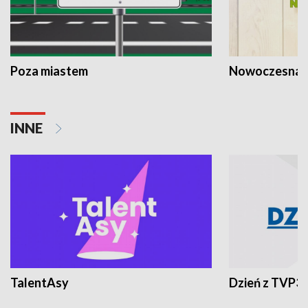
Poza miastem
Nowoczesna 
INNE
TalentAsy
Dzień z TVP3