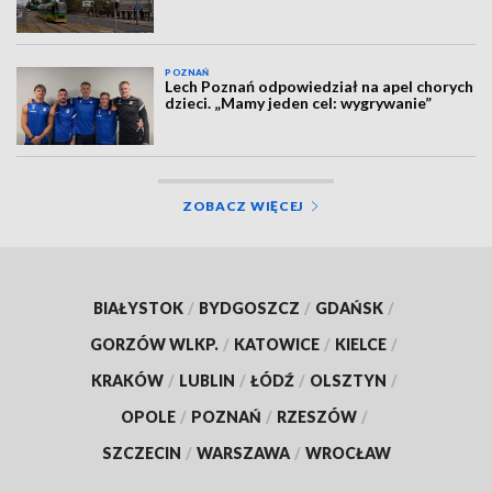
POZNAŃ
Lech Poznań odpowiedział na apel chorych
dzieci. „Mamy jeden cel: wygrywanie”
ZOBACZ WIĘCEJ
BIAŁYSTOK
/
BYDGOSZCZ
/
GDAŃSK
/
GORZÓW WLKP.
/
KATOWICE
/
KIELCE
/
KRAKÓW
/
LUBLIN
/
ŁÓDŹ
/
OLSZTYN
/
OPOLE
/
POZNAŃ
/
RZESZÓW
/
SZCZECIN
/
WARSZAWA
/
WROCŁAW