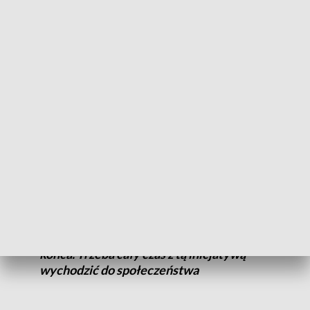
Zawsze (...) było na jakichś stronach
miejskich, że będzie projekt (...), a w tym
roku nie było ani na miejskiej stronie, ani
na mediach społecznościowych
– zaznacza.
Może faktycznie w jakimś sensie zmyliło i
nas, i społeczeństwo, to, że to jest już
cykliczna edycja i każdy ma wrażenie, że
wszyscy o tym wiedzą, a jednak nie do
końca. Trzeba cały czas z tą inicjatywą
wychodzić do społeczeństwa