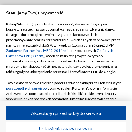
Szanujemy Twoją prywatność
Dołącz do nas:
Kliknij "Akceptuję i przechodzę do serwisu", aby wyrazić zgody na
korzystanie z technologii automatycznego śledzenia i zbierania danych,
TVP
dostęp do informacji na Twoim urządzeniu końcowym i ich
Abonament TVP
przechowywanie oraz na przetwarzanie Twoich danych osobowych przez
Regulamin TVP
nas, czyli Telewizję Polską S.A. w likwidacji (zwaną dalej również „TVP”),
Emisja w TVP
Polityka prywatności
Zaufanych Partnerów z IAB* (1201 firm)
oraz pozostałych
Zaufanych
Partnerów TVP (93 firm)
, w celach marketingowych (w tym do
Centrum informacji TVP
Moje zgody
zautomatyzowanego dopasowania reklam do Twoich zainteresowań i
mierzenia ich skuteczności) i pozostałych, które wskazujemy poniżej, a
Naziemna Telewizja Cyfrowa
Pomoc
także zgody na udostępnianie przez nas identyfikatora PPID do Google.
Sklep TVP
Biuro reklamy
Twoje dane osobowe zbierane podczas odwiedzania przez Ciebie naszych
Rada Programowa
Kontakt
poszczególnych serwisów
zwanych dalej „Portalem”, w tym informacje
zapisywane za pomocą technologii takich jak: pliki cookie, sygnalizatory
System NOS
WWW lub innych podobnych technologii umożliwiających świadczenie
dopasowanych i bezpiecznych usług, personalizację treści oraz reklam,
Informacje o nadawcy
Kanały
udostępnianie funkcji mediów społecznościowych oraz analizowanie
Akceptuję i przechodzę do serwisu
ruchu w Internecie.
Program dla prasy
©2026 Telewizja Polska S.A. w likwidacji
Biuro Reklamy
Twoje dane osobowe zbierane podczas odwiedzania przez Ciebie
Ustawienia zaawansowane
poszczególnych serwisów
na Portalu, takie jak adresy IP, identyfikatory