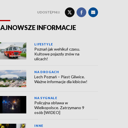
UDOSTĘPNIJ:
AJNOWSZE INFORMACJE
LIFESTYLE
Poznań jak wehikuł czasu.
Kultowe pojazdy znów na
ulicach!
NA DROGACH
Lech Poznań – Piast Gliwice.
Ważne informacje dla kibiców!
NA SYGNALE
Policyjna obława w
Wielkopolsce. Zatrzymano 9
osób [WIDEO]
INNE