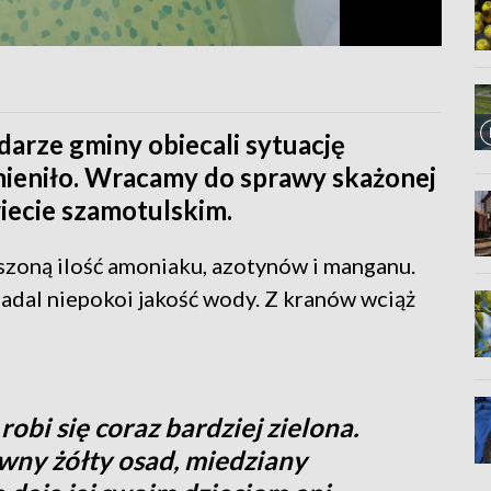
darze gminy obiecali sytuację
zmieniło. Wracamy do sprawy skażonej
ecie szamotulskim.
oną ilość amoniaku, azotynów i manganu.
dal niepokoi jakość wody. Z kranów wciąż
 robi się coraz bardziej zielona.
iwny żółty osad, miedziany