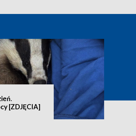
ień.
cy [ZDJĘCIA]