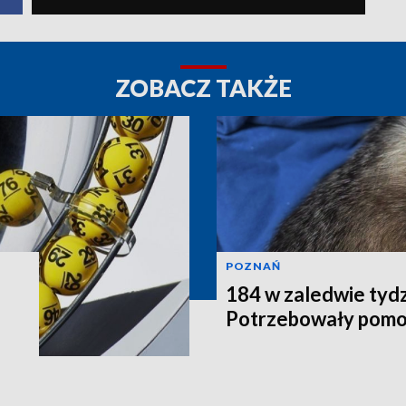
ZOBACZ TAKŻE
POZNAŃ
184 w zaledwie tydz
Potrzebowały pomo