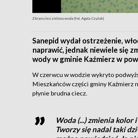
Z kranu leci zielona woda (fot. Agata Czyżak)
Sanepid wydał ostrzeżenie, wło
naprawić, jednak niewiele się 
wody w gminie Kaźmierz w powi
W czerwcu w wodzie wykryto podwyższ
Mieszkańców części gminy Kaźmierz na
płynie brudna ciecz.
Woda (...) zmienia kolor i
Tworzy się nadal taki dz