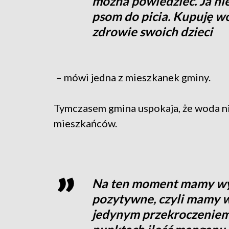
można powiedzieć. Ja nie
psom do picia. Kupuję wo
zdrowie swoich dzieci
– mówi jedna z mieszkanek gminy.
Tymczasem gmina uspokaja, że woda ni
mieszkańców.
Na ten moment mamy wyni
pozytywne, czyli mamy w
jedynym przekroczeniem