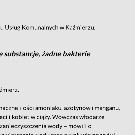
du Usług Komunalnych w Kaźmierzu.
e substancje, żadne bakterie
źmierz.
aczne ilości amoniaku, azotynów i manganu,
eci i kobiet w ciąży. Wówczas włodarze
zanieczyszczenia wody – mówili o
powietrzenia wody oraz o wpływie pogody i