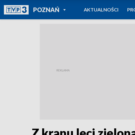
POWRÓT DO
POZNAŃ
AKTUALNOŚCI
PR
TVP REGIONY
Z kranu leci zielo