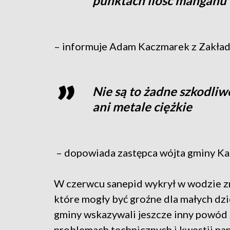
punktach ilość manganu
– informuje Adam Kaczmarek z Zakła
Nie są to żadne szkodliw
ani metale ciężkie
– dopowiada zastępca wójta gminy Ka
W czerwcu sanepid wykrył w wodzie zn
które mogły być groźne dla małych dzi
gminy wskazywali jeszcze inny powód 
problemach technicznych i kwestii na