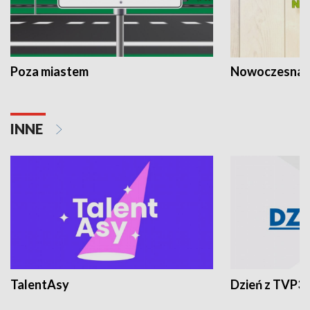
Poza miastem
Nowoczesna 
INNE
TalentAsy
Dzień z TVP3