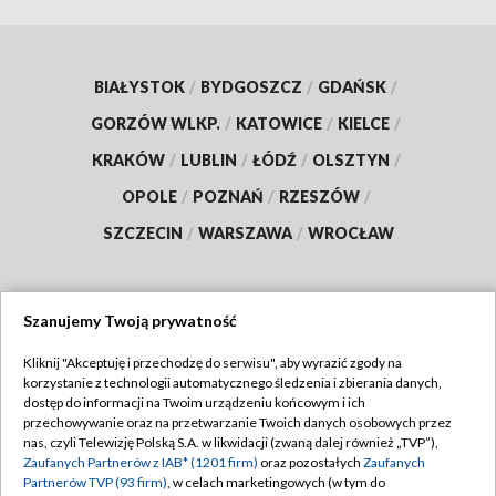
BIAŁYSTOK
/
BYDGOSZCZ
/
GDAŃSK
/
GORZÓW WLKP.
/
KATOWICE
/
KIELCE
/
KRAKÓW
/
LUBLIN
/
ŁÓDŹ
/
OLSZTYN
/
OPOLE
/
POZNAŃ
/
RZESZÓW
/
SZCZECIN
/
WARSZAWA
/
WROCŁAW
Szanujemy Twoją prywatność
Dołącz do nas:
Kliknij "Akceptuję i przechodzę do serwisu", aby wyrazić zgody na
korzystanie z technologii automatycznego śledzenia i zbierania danych,
TVP
dostęp do informacji na Twoim urządzeniu końcowym i ich
Abonament TVP
przechowywanie oraz na przetwarzanie Twoich danych osobowych przez
Regulamin TVP
nas, czyli Telewizję Polską S.A. w likwidacji (zwaną dalej również „TVP”),
Emisja w TVP
Zaufanych Partnerów z IAB* (1201 firm)
oraz pozostałych
Zaufanych
Polityka prywatności
Partnerów TVP (93 firm)
, w celach marketingowych (w tym do
Centrum informacji TVP