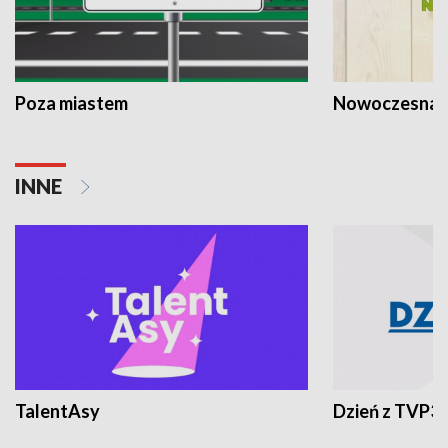
Poza miastem
Nowoczesna 
INNE
TalentAsy
Dzień z TVP3