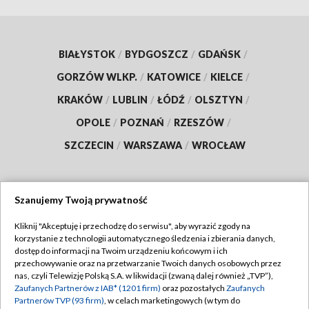
BIAŁYSTOK
/
BYDGOSZCZ
/
GDAŃSK
/
GORZÓW WLKP.
/
KATOWICE
/
KIELCE
/
KRAKÓW
/
LUBLIN
/
ŁÓDŹ
/
OLSZTYN
/
OPOLE
/
POZNAŃ
/
RZESZÓW
/
SZCZECIN
/
WARSZAWA
/
WROCŁAW
Szanujemy Twoją prywatność
Dołącz do nas:
Kliknij "Akceptuję i przechodzę do serwisu", aby wyrazić zgody na
korzystanie z technologii automatycznego śledzenia i zbierania danych,
TVP
dostęp do informacji na Twoim urządzeniu końcowym i ich
Abonament TVP
przechowywanie oraz na przetwarzanie Twoich danych osobowych przez
Regulamin TVP
nas, czyli Telewizję Polską S.A. w likwidacji (zwaną dalej również „TVP”),
Emisja w TVP
Zaufanych Partnerów z IAB* (1201 firm)
oraz pozostałych
Zaufanych
Polityka prywatności
Partnerów TVP (93 firm)
, w celach marketingowych (w tym do
Centrum informacji TVP