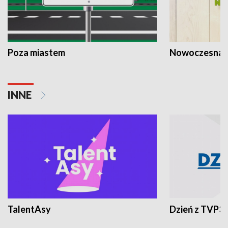
Poza miastem
Nowoczesna 
INNE
TalentAsy
Dzień z TVP3