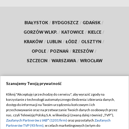
BIAŁYSTOK
/
BYDGOSZCZ
/
GDAŃSK
/
GORZÓW WLKP.
/
KATOWICE
/
KIELCE
/
KRAKÓW
/
LUBLIN
/
ŁÓDŹ
/
OLSZTYN
/
OPOLE
/
POZNAŃ
/
RZESZÓW
/
SZCZECIN
/
WARSZAWA
/
WROCŁAW
Szanujemy Twoją prywatność
Dołącz do nas:
Kliknij "Akceptuję i przechodzę do serwisu", aby wyrazić zgody na
korzystanie z technologii automatycznego śledzenia i zbierania danych,
TVP
dostęp do informacji na Twoim urządzeniu końcowym i ich
Abonament TVP
przechowywanie oraz na przetwarzanie Twoich danych osobowych przez
Regulamin TVP
nas, czyli Telewizję Polską S.A. w likwidacji (zwaną dalej również „TVP”),
Emisja w TVP
Zaufanych Partnerów z IAB* (1201 firm)
oraz pozostałych
Zaufanych
Polityka prywatności
Partnerów TVP (93 firm)
, w celach marketingowych (w tym do
Centrum informacji TVP