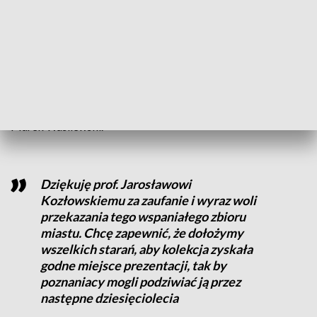
pianino. Znajdują się w niej dzieła polskich i zagranicznych
przedstawicieli sztuki konceptualnej, które uczony zbierał
przez kilkadziesiąt lat.
List intencyjny w sprawie przekazania kolekcji miastu
podpisali: prof. Jarosław Kozłowski, prezydent Poznania
Jacek Jaśkowiak oraz dyrektor Galerii Miejskiej Arsenał
Marek Wasilewski.
Dziękuję prof. Jarosławowi
Kozłowskiemu za zaufanie i wyraz woli
przekazania tego wspaniałego zbioru
miastu. Chcę zapewnić, że dołożymy
wszelkich starań, aby kolekcja zyskała
godne miejsce prezentacji, tak by
poznaniacy mogli podziwiać ją przez
następne dziesięciolecia