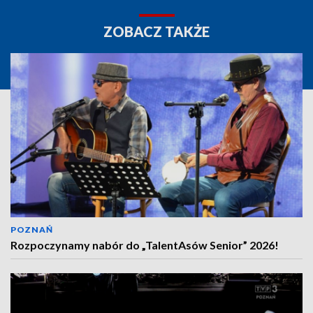
ZOBACZ TAKŻE
POZNAŃ
Rozpoczynamy nabór do „TalentAsów Senior” 2026!