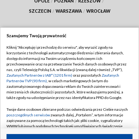
OPOLE
/
POZNAŃ
/
RZESZÓW
/
SZCZECIN
/
WARSZAWA
/
WROCŁAW
Szanujemy Twoją prywatność
Dołącz do nas:
Kliknij "Akceptuję i przechodzę do serwisu", aby wyrazić zgody na
korzystanie z technologii automatycznego śledzenia i zbierania danych,
TVP
dostęp do informacji na Twoim urządzeniu końcowym i ich
Abonament TVP
przechowywanie oraz na przetwarzanie Twoich danych osobowych przez
Regulamin TVP
nas, czyli Telewizję Polską S.A. w likwidacji (zwaną dalej również „TVP”),
Emisja w TVP
Polityka prywatności
Zaufanych Partnerów z IAB* (1201 firm)
oraz pozostałych
Zaufanych
Partnerów TVP (93 firm)
, w celach marketingowych (w tym do
Centrum informacji TVP
Moje zgody
zautomatyzowanego dopasowania reklam do Twoich zainteresowań i
mierzenia ich skuteczności) i pozostałych, które wskazujemy poniżej, a
Naziemna Telewizja Cyfrowa
Pomoc
także zgody na udostępnianie przez nas identyfikatora PPID do Google.
Sklep TVP
Biuro reklamy
Twoje dane osobowe zbierane podczas odwiedzania przez Ciebie naszych
Rada Programowa
Kontakt
poszczególnych serwisów
zwanych dalej „Portalem”, w tym informacje
zapisywane za pomocą technologii takich jak: pliki cookie, sygnalizatory
System NOS
WWW lub innych podobnych technologii umożliwiających świadczenie
dopasowanych i bezpiecznych usług, personalizację treści oraz reklam,
Informacje o nadawcy
Kanały
udostępnianie funkcji mediów społecznościowych oraz analizowanie