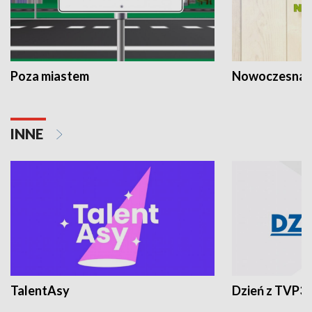
Poza miastem
Nowoczesna 
INNE
TalentAsy
Dzień z TVP3