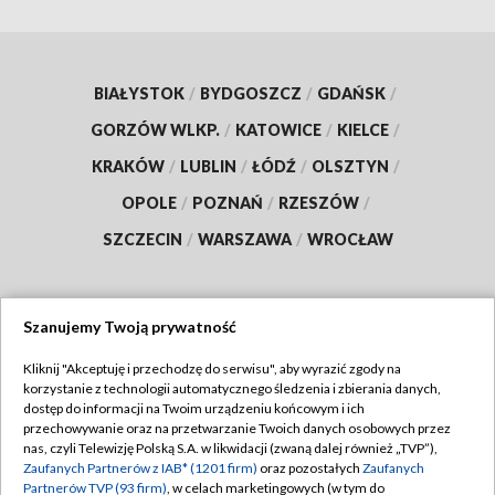
BIAŁYSTOK
/
BYDGOSZCZ
/
GDAŃSK
/
GORZÓW WLKP.
/
KATOWICE
/
KIELCE
/
KRAKÓW
/
LUBLIN
/
ŁÓDŹ
/
OLSZTYN
/
OPOLE
/
POZNAŃ
/
RZESZÓW
/
SZCZECIN
/
WARSZAWA
/
WROCŁAW
Szanujemy Twoją prywatność
Dołącz do nas:
Kliknij "Akceptuję i przechodzę do serwisu", aby wyrazić zgody na
korzystanie z technologii automatycznego śledzenia i zbierania danych,
TVP
dostęp do informacji na Twoim urządzeniu końcowym i ich
Abonament TVP
przechowywanie oraz na przetwarzanie Twoich danych osobowych przez
Regulamin TVP
nas, czyli Telewizję Polską S.A. w likwidacji (zwaną dalej również „TVP”),
Emisja w TVP
Zaufanych Partnerów z IAB* (1201 firm)
oraz pozostałych
Zaufanych
Polityka prywatności
Partnerów TVP (93 firm)
, w celach marketingowych (w tym do