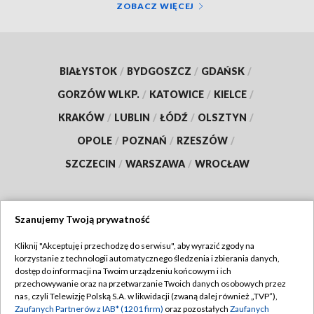
ZOBACZ WIĘCEJ
BIAŁYSTOK
/
BYDGOSZCZ
/
GDAŃSK
/
GORZÓW WLKP.
/
KATOWICE
/
KIELCE
/
KRAKÓW
/
LUBLIN
/
ŁÓDŹ
/
OLSZTYN
/
OPOLE
/
POZNAŃ
/
RZESZÓW
/
SZCZECIN
/
WARSZAWA
/
WROCŁAW
Szanujemy Twoją prywatność
Dołącz do nas:
Kliknij "Akceptuję i przechodzę do serwisu", aby wyrazić zgody na
korzystanie z technologii automatycznego śledzenia i zbierania danych,
TVP
dostęp do informacji na Twoim urządzeniu końcowym i ich
Abonament TVP
przechowywanie oraz na przetwarzanie Twoich danych osobowych przez
Regulamin TVP
nas, czyli Telewizję Polską S.A. w likwidacji (zwaną dalej również „TVP”),
Emisja w TVP
Polityka prywatności
Zaufanych Partnerów z IAB* (1201 firm)
oraz pozostałych
Zaufanych