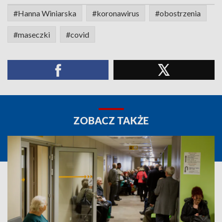
#Hanna Winiarska
#koronawirus
#obostrzenia
#maseczki
#covid
ZOBACZ TAKŻE