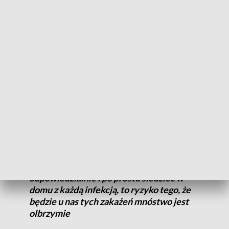
to, że niechętnie testujemy pacjentów, a i
sami pacjenci niechętnie zgłaszają się do
lekarza z objawami
– mówi dr Hanna Winiarska, pulmonolog z Uniwersytetu
Medycznego w Poznaniu.
Liczba zakażeń będzie szybko wzrastała, bo im więcej
zarażonych, to tym więcej będzie zakażanych kolejnych
osób.
Jeśli nie będziemy się zachowywać
odpowiedzialnie i po prostu siedzieć w
domu z każdą infekcją, to ryzyko tego, że
będzie u nas tych zakażeń mnóstwo jest
olbrzymie