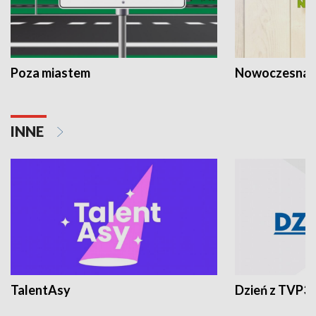
Poza miastem
Nowoczesna 
INNE
TalentAsy
Dzień z TVP3