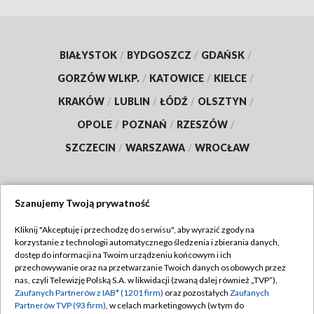
BIAŁYSTOK
/
BYDGOSZCZ
/
GDAŃSK
/
GORZÓW WLKP.
/
KATOWICE
/
KIELCE
/
KRAKÓW
/
LUBLIN
/
ŁÓDŹ
/
OLSZTYN
/
OPOLE
/
POZNAŃ
/
RZESZÓW
/
SZCZECIN
/
WARSZAWA
/
WROCŁAW
Szanujemy Twoją prywatność
Dołącz do nas:
Kliknij "Akceptuję i przechodzę do serwisu", aby wyrazić zgody na
korzystanie z technologii automatycznego śledzenia i zbierania danych,
TVP
dostęp do informacji na Twoim urządzeniu końcowym i ich
Abonament TVP
przechowywanie oraz na przetwarzanie Twoich danych osobowych przez
Regulamin TVP
nas, czyli Telewizję Polską S.A. w likwidacji (zwaną dalej również „TVP”),
Emisja w TVP
Zaufanych Partnerów z IAB* (1201 firm)
oraz pozostałych
Zaufanych
Polityka prywatności
Partnerów TVP (93 firm)
, w celach marketingowych (w tym do
Centrum informacji TVP