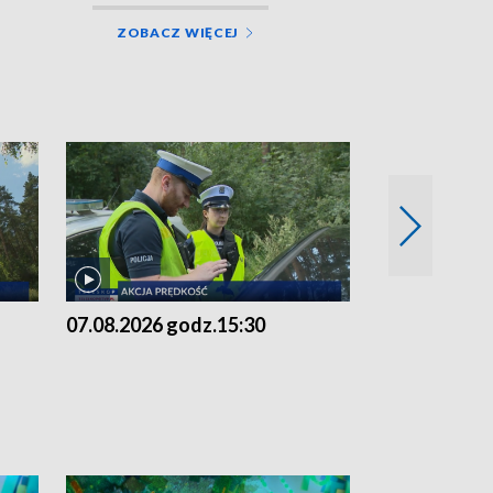
ZOBACZ WIĘCEJ
07.08.2026 godz.15:30
06.08.2026 g