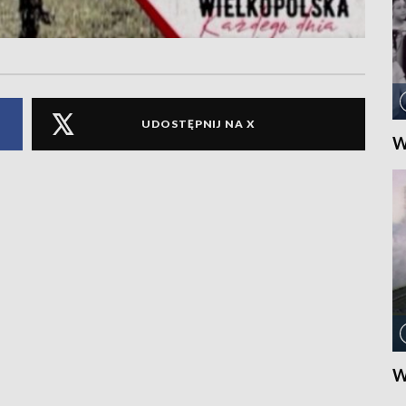
UDOSTĘPNIJ NA X
W
W