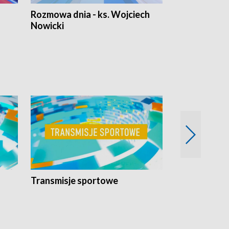
Rozmowa dnia - ks. Wojciech
Euro Fakty
Nowicki
Transmisje sportowe
Reportaże s