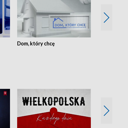
Dom, który chcę
Biznes Wielk