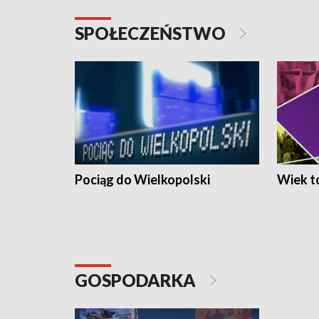
SPOŁECZEŃSTWO
Pociąg do Wielkopolski
Wiek to
GOSPODARKA