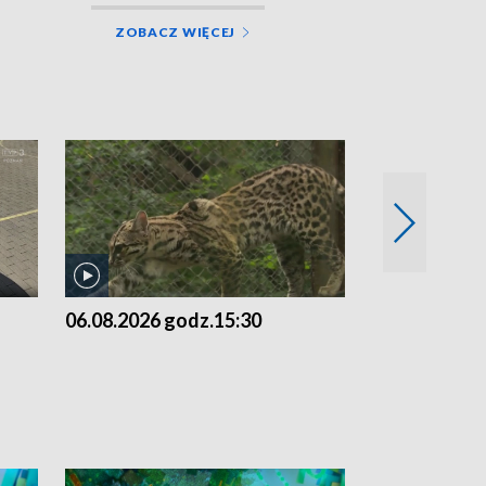
ZOBACZ WIĘCEJ
06.08.2026 godz.15:30
05.08.2026 g