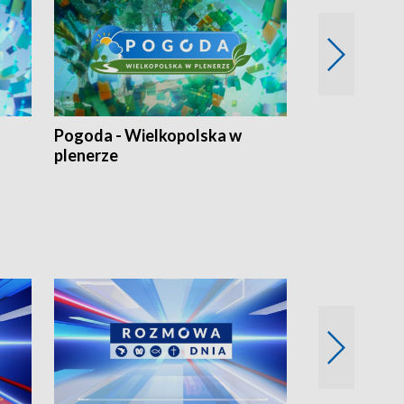
Pogoda - Wielkopolska w
Eko prognoza
plenerze