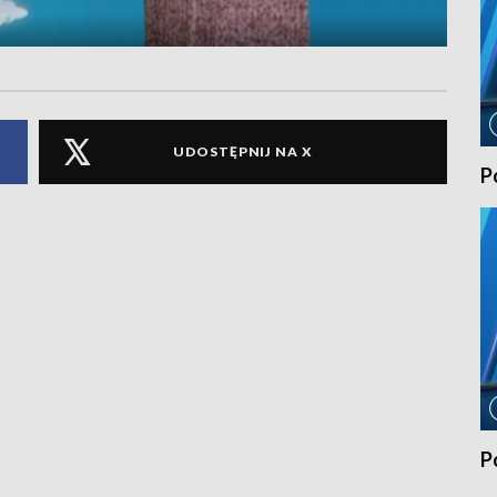
UDOSTĘPNIJ NA X
P
P