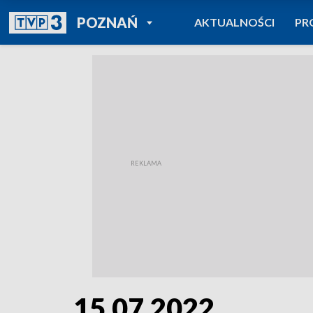
POWRÓT DO
POZNAŃ
AKTUALNOŚCI
PR
TVP REGIONY
15.07.2022