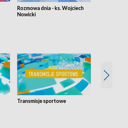
Rozmowa dnia - ks. Wojciech
Euro Fakty
Nowicki
Transmisje sportowe
Reportaże s