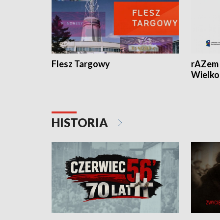
Flesz Targowy
rAZem 
Wielko
HISTORIA