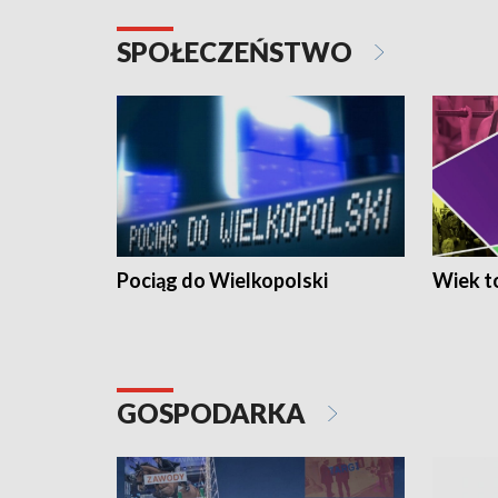
SPOŁECZEŃSTWO
Pociąg do Wielkopolski
Wiek to
GOSPODARKA