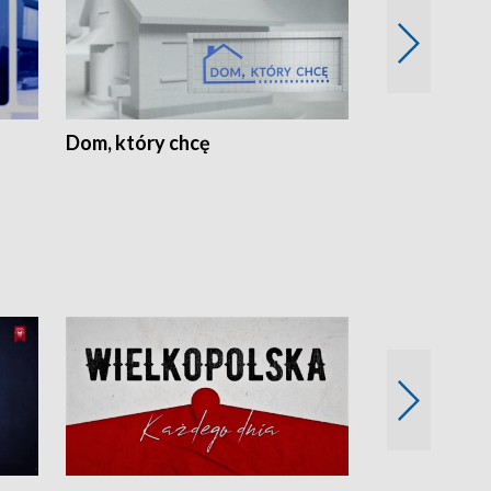
Dom, który chcę
Biznes Wielk