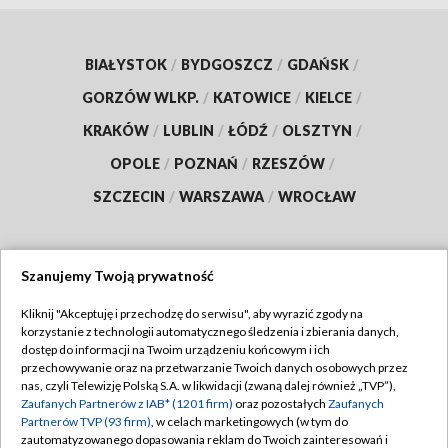
BIAŁYSTOK
/
BYDGOSZCZ
/
GDAŃSK
/
GORZÓW WLKP.
/
KATOWICE
/
KIELCE
/
KRAKÓW
/
LUBLIN
/
ŁÓDŹ
/
OLSZTYN
/
OPOLE
/
POZNAŃ
/
RZESZÓW
/
SZCZECIN
/
WARSZAWA
/
WROCŁAW
Szanujemy Twoją prywatność
Dołącz do nas:
Kliknij "Akceptuję i przechodzę do serwisu", aby wyrazić zgody na
korzystanie z technologii automatycznego śledzenia i zbierania danych,
TVP
dostęp do informacji na Twoim urządzeniu końcowym i ich
Abonament TVP
przechowywanie oraz na przetwarzanie Twoich danych osobowych przez
Regulamin TVP
nas, czyli Telewizję Polską S.A. w likwidacji (zwaną dalej również „TVP”),
Emisja w TVP
Zaufanych Partnerów z IAB* (1201 firm)
oraz pozostałych
Zaufanych
Polityka prywatności
Partnerów TVP (93 firm)
, w celach marketingowych (w tym do
Centrum informacji TVP
Moje zgody
zautomatyzowanego dopasowania reklam do Twoich zainteresowań i