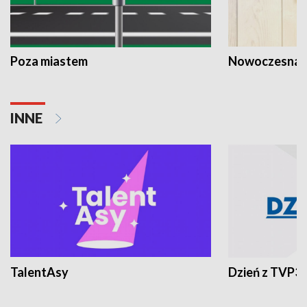
Poza miastem
Nowoczesna 
INNE
TalentAsy
Dzień z TVP3