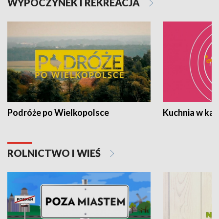
WYPOCZYNEK I REKREACJA
Podróże po Wielkopolsce
Kuchnia w ka
ROLNICTWO I WIEŚ