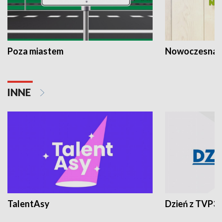
Poza miastem
Nowoczesna 
INNE
TalentAsy
Dzień z TVP3