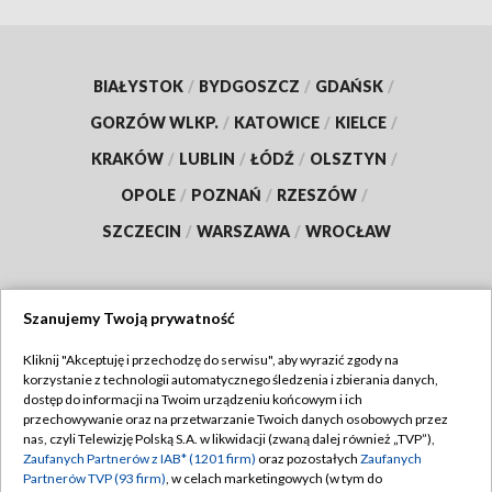
BIAŁYSTOK
/
BYDGOSZCZ
/
GDAŃSK
/
GORZÓW WLKP.
/
KATOWICE
/
KIELCE
/
KRAKÓW
/
LUBLIN
/
ŁÓDŹ
/
OLSZTYN
/
OPOLE
/
POZNAŃ
/
RZESZÓW
/
SZCZECIN
/
WARSZAWA
/
WROCŁAW
Szanujemy Twoją prywatność
Dołącz do nas:
Kliknij "Akceptuję i przechodzę do serwisu", aby wyrazić zgody na
korzystanie z technologii automatycznego śledzenia i zbierania danych,
TVP
dostęp do informacji na Twoim urządzeniu końcowym i ich
Abonament TVP
przechowywanie oraz na przetwarzanie Twoich danych osobowych przez
Regulamin TVP
nas, czyli Telewizję Polską S.A. w likwidacji (zwaną dalej również „TVP”),
Emisja w TVP
Zaufanych Partnerów z IAB* (1201 firm)
oraz pozostałych
Zaufanych
Polityka prywatności
Partnerów TVP (93 firm)
, w celach marketingowych (w tym do
Centrum informacji TVP